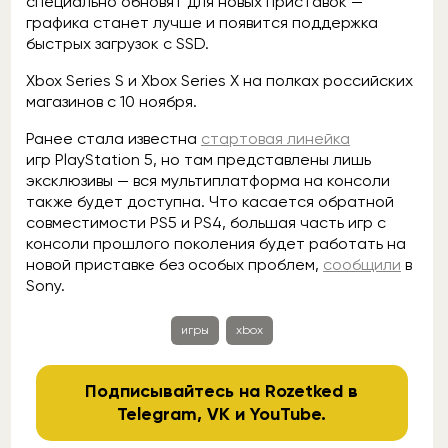
специально обновят для новых приставок —
графика станет лучше и появится поддержка
быстрых загрузок с SSD.
Xbox Series S и Xbox Series X на полках российских
магазинов с 10 ноября.
Ранее стала известна
стартовая линейка
игр PlayStation 5, но там представлены лишь
эксклюзивы — вся мультиплатформа на консоли
также будет доступна. Что касается обратной
совместимости PS5 и PS4, большая часть игр с
консоли прошлого поколения будет работать на
новой приставке без особых проблем,
сообщили
в
Sony.
игры
xbox
Подписывайтесь на Rozetked в
Telegram
,
VK
и
YouTube
.