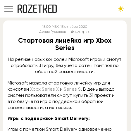
18:00
MSK
, 15 октября 2020
Денис Гурьянов
4 607
0
Стартовая линейка игр Xbox
Series
На релизе новых консолей Microsoft игроки смогут
опробовать 31 игру, без учёта сотен тайтлов по
обратной совместимости.
Microsoft назвала стартовую линейку игр для
консолей
Xbox Series X
и
Series S
. В день выхода
систем пользователи смогут купить 31 проект и
это без учёта игр с поддержкой обратной
совместимости, а их тысячи.
Игры с поддержкой Smart Delivery:
Игры с пометкой Smart Delivery одновременно