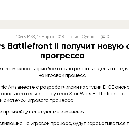
10:48
MSK
, 17 марта 2018
Павел Сумцов
0
s Battlefront II получит новую
прогресса
ёт возможность приобретать за реальные деньги пред
на игровой процесс.
onic Arts вместе с разработчиками из студии DICE ано
опользовательского шутера Star Wars Battlefront II с
 системой игрового процесса.
ре произойдут следующие изменения:
влияющие на игровой процесс, будут зарабатываться 