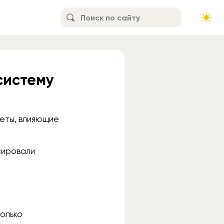
 систему
меты, влияющие
нсировали
только