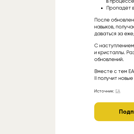
в процессе
Пропадёт в
После обновлени
навыков, получа
даваться за еже
С наступлением 
и кристаллы. Р
обновлений.
Вместе с тем EA 
II получит новы
Источник:
EA
Подп