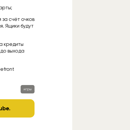
арты;
 за счёт очков
я. Ящики будут
за кредиты
 до выхода
efront
игры
ube
.