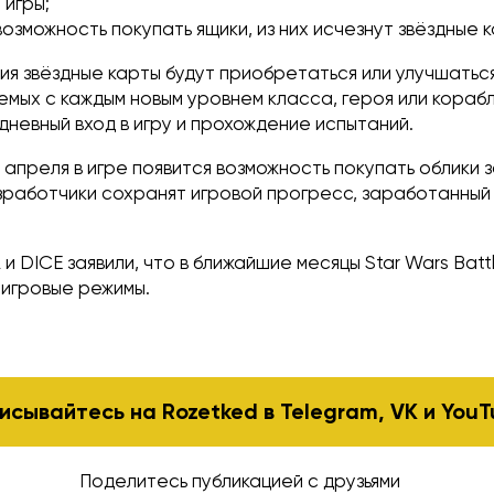
 игры;
озможность покупать ящики, из них исчезнут звёздные к
я звёздные карты будут приобретаться или улучшаться
емых с каждым новым уровнем класса, героя или корабл
дневный вход в игру и прохождение испытаний.
апреля в игре появится возможность покупать облики 
азработчики сохранят игровой прогресс, заработанный
и DICE заявили, что в ближайшие месяцы Star Wars Battl
е игровые режимы.
исывайтесь на Rozetked в
Telegram
,
VK
и
YouT
Поделитесь публикацией с друзьями