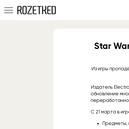
Star War
Из игры пропад
Издатель Electr
обновление мног
переработанной
С 21 марта в иг
Предметы, 