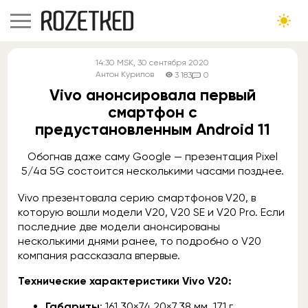
14:30
MSK
, 30 сентября 2020
Антон Курилов
3 183
0
Vivo анонсировала первый
смартфон с
предустановленным Android 11
Обогнав даже саму Google — презентация Pixel
5/4a 5G состоится несколькими часами позднее.
Vivo презентовала серию смартфонов V20, в
которую вошли модели V20, V20 SE и V20 Pro. Если
последние две модели анонсированы
несколькими днями ранее, то подробно о V20
компания рассказала впервые.
Технические характеристики Vivo V20:
Габариты
: 161,30×74,20×7,38 мм, 171 г