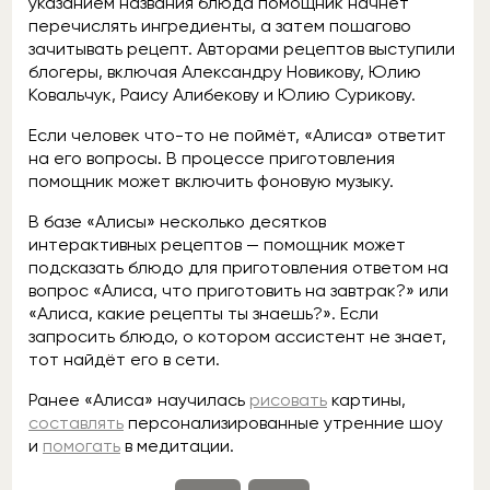
указанием названия блюда помощник начнёт
перечислять ингредиенты, а затем пошагово
зачитывать рецепт. Авторами рецептов выступили
блогеры, включая Александру Новикову, Юлию
Ковальчук, Раису Алибекову и Юлию Сурикову.
Если человек что-то не поймёт, «Алиса» ответит
на его вопросы. В процессе приготовления
помощник может включить фоновую музыку.
В базе «Алисы» несколько десятков
интерактивных рецептов — помощник может
подсказать блюдо для приготовления ответом на
вопрос «Алиса, что приготовить на завтрак?» или
«Алиса, какие рецепты ты знаешь?». Если
запросить блюдо, о котором ассистент не знает,
тот найдёт его в сети.
Ранее «Алиса» научилась
рисовать
картины,
составлять
персонализированные утренние шоу
и
помогать
в медитации.