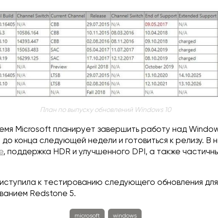
План по выпуску обновлений Windows 10
мя Microsoft планирует завершить работу над Windows
 до конца следующей недели и готовиться к релизу. В 
e
, поддержка HDR и улучшенного DPI, а также частичн
приступила к тестированию следующего обновления для
званием Redstone 5.
microsoft
windows