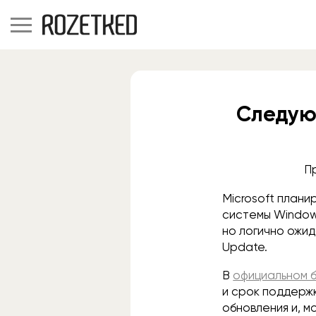
Следую
Пр
Microsoft план
системы Windows
но логично ожид
Update.
В
официальном 
и срок поддержк
обновления и, м