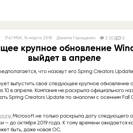
17:41
MSK
, 14 марта 2018
Данила Гаращенко
3 302
0
щее крупное обновление Wind
выйдет в апреле
едполагается, что назовут его Spring Creators Update
ирует выпустить своё следующее крупное обновление
 10 в апреле. Компания не раскрыла официального наз
ать Spring Creators Update по аналогии с осенним Fall 
блоге
Microsoft не только раскрыла дату следующего о
и — до октября 2019 года. К тому времени ожидается к
ожет быть, даже новая ОС.