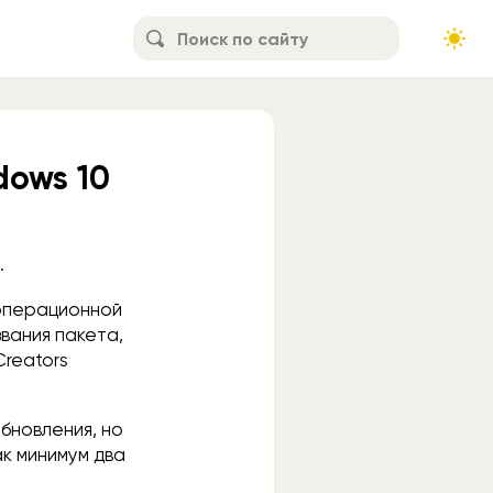
ows 10
.
 операционной
вания пакета,
Creators
бновления, но
ак минимум два