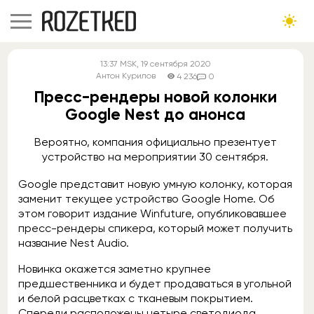
13:37
MSK
, 19 сентября 2020
Антон Курилов
4 236
0
Пресс-рендеры новой колонки
Google Nest до анонса
Вероятно, компания официально презентует
устройство на мероприятии 30 сентября.
Google представит новую умную колонку, которая
заменит текущее устройство Google Home. Об
этом говорит издание Winfuture, опубликовавшее
пресс-рендеры спикера, который может получить
название Nest Audio.
Новинка окажется заметно крупнее
предшественника и будет продаваться в угольной
и белой расцветках с тканевым покрытием.
Спереди расположены четыре светодиода,