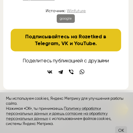
Источник:
Winfuture
google
Подписывайтесь на Rozetked в
Telegram
,
VK
и
YouTube
.
Поделитесь публикацией с друзьями
Мы используем cookies, Яндекс Метрику для улучшения работы
контакты
реклама
о проекте
сайта.
Нажимая «ОК», ты принимаешь
Политику обработки
персональных данных и даешь согласие на обработку
Rozetked © 2026
персональных данных
с использованием файлов cookies,
Пользовательское соглашение
системы Яндекс Метрика.
OK