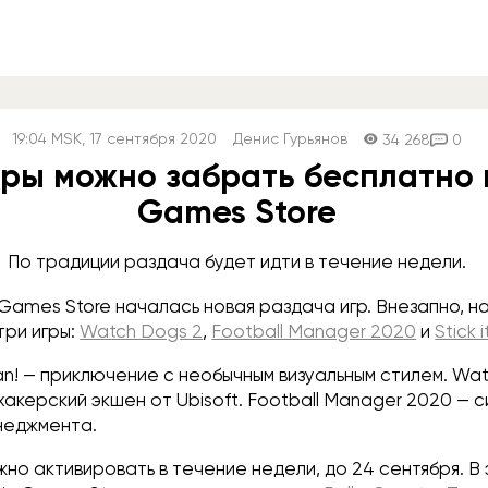
19:04
MSK
, 17 сентября 2020
Денис Гурьянов
34 268
0
гры можно забрать бесплатно в
Games Store
По традиции раздача будет идти в течение недели.
 Games Store началась новая раздача игр. Внезапно, н
три игры:
Watch Dogs 2
,
Football Manager 2020
и
Stick 
 Man! — приключение с необычным визуальным стилем. Wa
хакерский экшен от Ubisoft. Football Manager 2020 — 
неджмента.
жно активировать в течение недели, до 24 сентября. В 