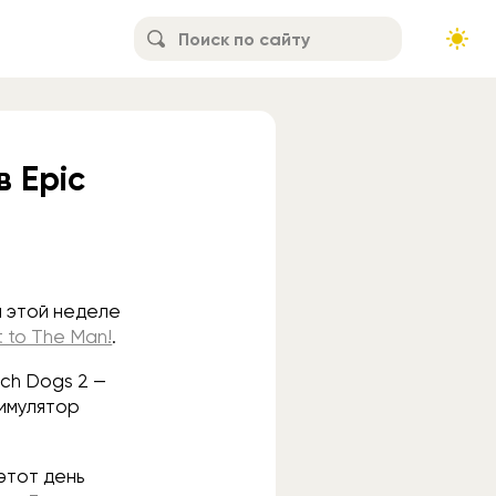
 Epic
а этой неделе
it to The Man!
.
tch Dogs 2 —
симулятор
этот день