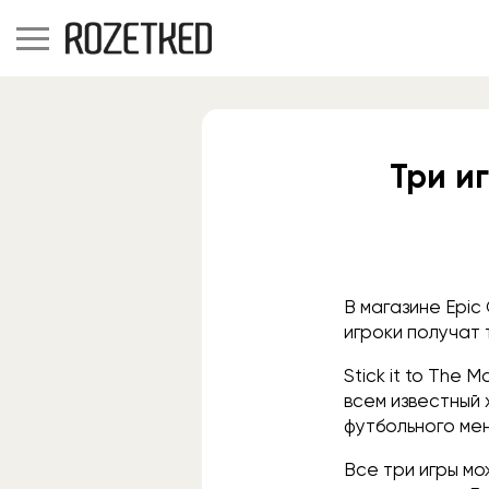
Три и
В магазине Epic
игроки получат 
Stick it to The
всем известный 
футбольного ме
Все три игры мо