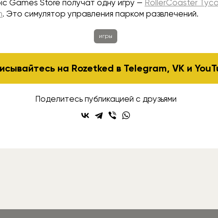
ic Games Store получат одну игру —
RollerCoaster Tyc
n
. Это симулятор управления парком развлечений.
игры
исывайтесь на Rozetked в
Telegram
,
VK
и
YouT
Поделитесь публикацией с друзьями