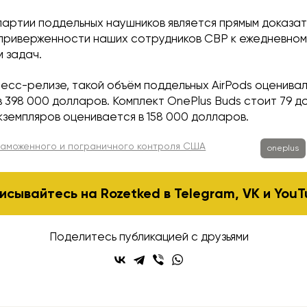
партии поддельных наушников является прямым доказа
 приверженности наших сотрудников CBP к ежедневно
 задач.
ресс-релизе, такой объём поддельных AirPods оценивалс
в 398 000 долларов. Комплект OnePlus Buds стоит 79 д
кземпляров оценивается в 158 000 долларов.
таможенного и пограничного контроля США
oneplus
исывайтесь на Rozetked в
Telegram
,
VK
и
YouT
Поделитесь публикацией с друзьями