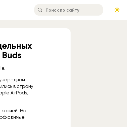
дельных
 Buds
le.
дународном
ились в страну
ple AirPods,
й копией. На
еобходимые