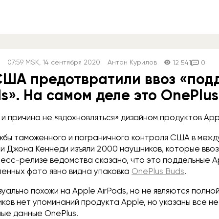
07:59
MSK
, 14 сентября 2020
Антон Курилов
12 541
0
США предотвратили ввоз «под
ds». На самом деле это OnePlus
 и причина не «вдохновляться» дизайном продуктов App
жбы таможенного и пограничного контроля США в меж
 Джона Кеннеди изъяли 2000 наушников, которые ввоз
пресс-релизе ведомства сказано, что это поддельные Ap
ленных фото явно видна упаковка
OnePlus Buds
.
зуально похожи на Apple AirPods, но не являются полно
ков нет упоминаний продукта Apple, но указаны все н
ые данные OnePlus.