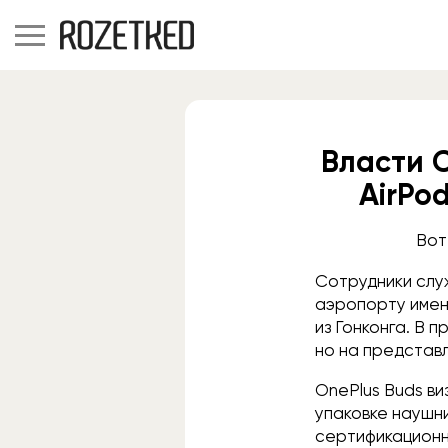
Власти 
AirPo
Вот
Сотрудники слу
аэропорту имени
из Гонконга. В 
но на представ
OnePlus Buds ви
упаковке наушни
сертификационн