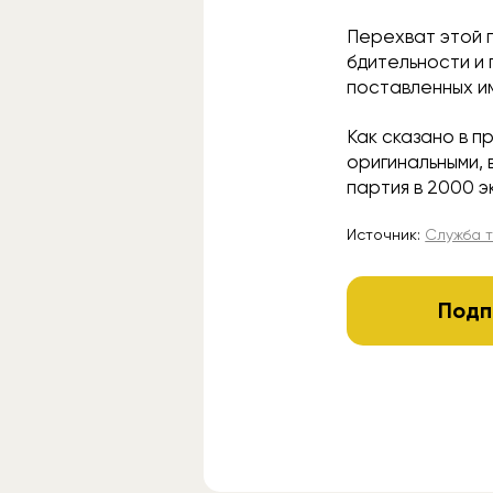
Перехват этой 
бдительности и
поставленных им
Как сказано в п
оригинальными, 
партия в 2000 э
Источник:
Служба 
Подп