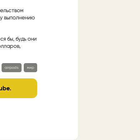
тельством
му выполнению
я бы, будь они
олларов,
airpods
мир
ube
.