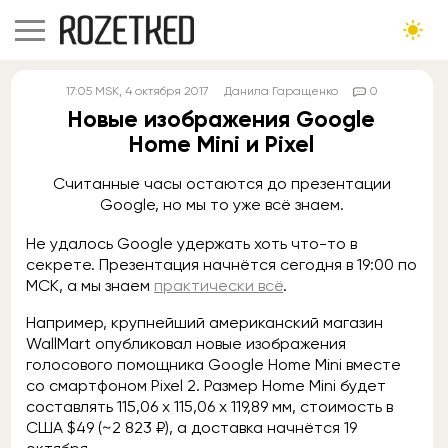
17:05
MSK
, 4 октября 2017
Данила Гаращенко
0
Новые изображения Google
Home Mini и Pixel
Считанные часы остаются до презентации
Google, но мы то уже всё знаем.
Не удалось Google удержать хоть что-то в
секрете. Презентация начнётся сегодня в 19:00 по
МСК, а мы знаем
практически всё
.
Например, крупнейший американский магазин
WallMart опубликовал новые изображения
голосового помощника Google Home Mini вместе
со смартфоном Pixel 2. Размер Home Mini будет
составлять 115,06 х 115,06 х 119,89 мм, стоимость в
США $49 (~2 823 ₽), а доставка начнётся 19