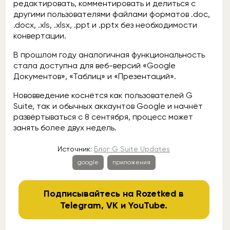
редактировать, комментировать и делиться с
другими пользователями файлами форматов .doc,
.docx, .xls, .xlsx, .ppt и .pptx без необходимости
конвертации.
В прошлом году аналогичная функциональность
стала доступна для веб-версий «Google
Документов», «Таблиц» и «Презентаций».
Нововведение коснётся как пользователей G
Suite, так и обычных аккаунтов Google и начнёт
развёртываться с 8 сентября, процесс может
занять более двух недель.
Источник:
Блог G Suite Updates
google
приложения
Подписывайтесь на Rozetked в
Telegram
,
VK
и
YouTube
.