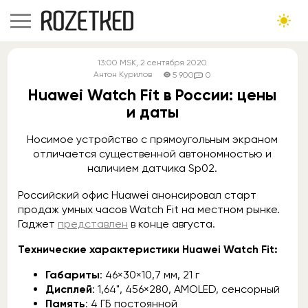
13:00
MSK
, 2 сентября 2020
Антон Курилов
5 900
0
Huawei Watch Fit в России: цены
и даты
Носимое устройство с прямоугольным экраном
отличается существенной автономностью и
наличием датчика Sp02.
Российский офис Huawei анонсировал старт
продаж умных часов Watch Fit на местном рынке.
Гаджет
представлен
в конце августа.
Технические характеристики Huawei Watch Fit:
Габариты
: 46×30×10,7 мм, 21 г
Дисплей
: 1,64", 456×280, AMOLED, сенсорный
Память
: 4 ГБ постоянной