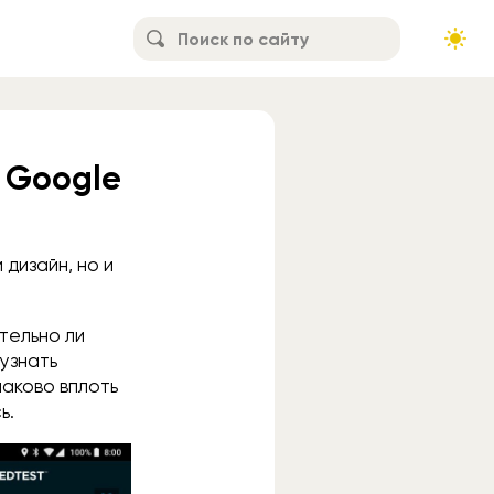
 Google
дизайн, но и
тельно ли
узнать
наково вплоть
сь.