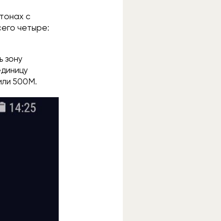
 тонах с
сего четыре:
ь зону
единицу
или 500М.