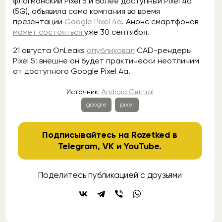
флагманский Pixel 5 и более доступный Pixel 4a
(5G), объявила сама компания во время
презентации
Google Pixel 4a
. Анонс смартфонов
может состояться
уже 30 сентября.
21 августа OnLeaks
опубликовал
CAD-рендеры
Pixel 5: внешне он будет практически неотличим
от доступного Google Pixel 4a.
Источник:
Android Central
google
pixel
Подписывайтесь на Rozetked в
Telegram
,
VK
и
YouTube
.
Поделитесь публикацией с друзьями