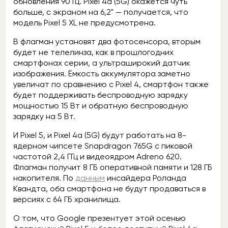
обновления 90 Гц. Pixel 4a (5G) окажется чуть
больше, с экраном на 6,2" — получается, что
модель Pixel 5 XL не предусмотрена.
В флагман установят два фотосенсора, вторым
будет не телелинза, как в прошлогодних
смартфонах серии, а ультраширокий датчик
изображения. Ёмкость аккумулятора заметно
увеличат по сравнению с Pixel 4, смартфон также
будет поддерживать беспроводную зарядку
мощностью 15 Вт и обратную беспроводную
зарядку на 5 Вт.
И Pixel 5, и Pixel 4a (5G) будут работать на 8-
ядерном чипсете Snapdragon 765G с пиковой
частотой 2,4 ГГц и видеоядром Adreno 620.
Флагман получит 8 ГБ оперативной памяти и 128 ГБ
накопителя. По
данным
инсайдера Роланда
Квандта, оба смартфона не будут продаваться в
версиях с 64 ГБ хранилища.
О том, что Google презентует этой осенью