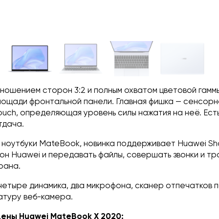
ношением сторон 3:2 и полным охватом цветовой гамм
лощади фронтальной панели. Главная фишка — сенсорн
ouch, определяющая уровень силы нажатия на неё. Есть
тдача.
 ноутбуки MateBook, новинка поддерживает Huawei Sh
он Huawei и передавать файлы, совершать звонки и т
рана.
четыре динамика, два микрофона, сканер отпечатков п
атуру веб-камера.
ены Huawei MateBook X 2020: