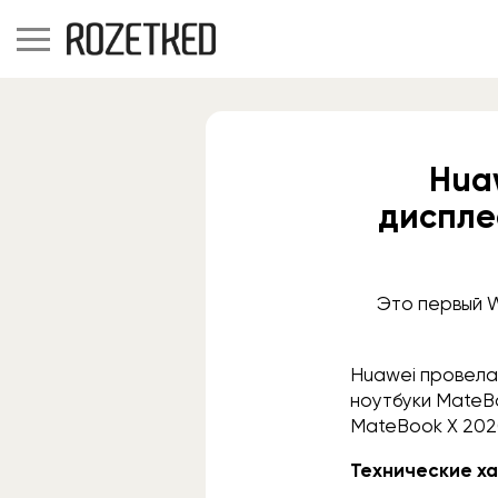
Hua
диспле
Это первый W
Huawei провела
ноутбуки MateBo
MateBook X 2020
Технические ха