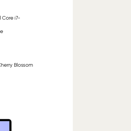
l Core i7-
Me
, Cherry Blossom