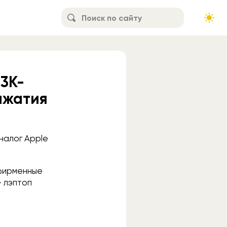
 3K-
ажатия
налог Apple
 фирменные
— лэптоп