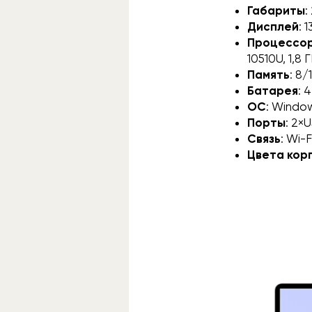
Габариты
:
Дисплей
: 
Процессо
10510U, 1,8 Г
Память
: 8
Батарея
: 
ОС
: Windo
Порты
: 2×
Связь
: Wi-F
Цвета кор