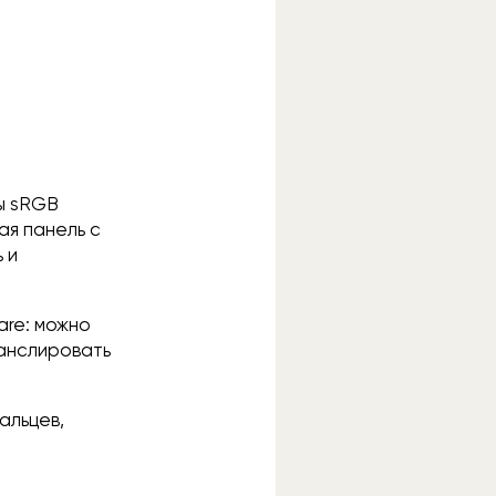
ы sRGB
ая панель с
 и
are: можно
ранслировать
альцев,