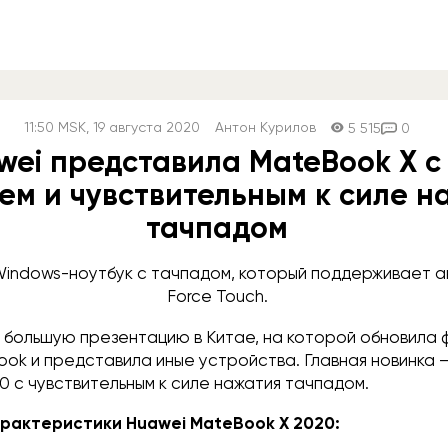
11:50
MSK
, 19 августа 2020
Антон Курилов
5 515
0
wei представила MateBook X с
ем и чувствительным к силе н
тачпадом
indows-ноутбук с тачпадом, который поддерживает а
Force Touch.
 большую презентацию в Китае, на которой обновила
ok и представила иные устройства. Главная новинка 
 с чувствительным к силе нажатия тачпадом.
рактеристики Huawei MateBook X 2020: