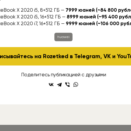
eBook X 2020 i5, 8+512 ГБ —
7999 юаней (~84 800 рубл
eBook X 2020 i5, 16+512 ГБ —
8999 юаней (~95 400 рубл
Book X 2020 i7, 16+512 ГБ —
9999 юаней (~106 000 руб
huawei
исывайтесь на Rozetked в
Telegram
,
VK
и
YouT
Поделитесь публикацией с друзьями