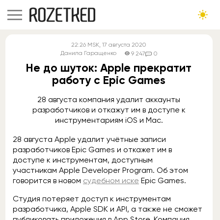
22:26
MSK
, 17 августа 2020
Данила Гаращенко
9 247
0
Не до шуток: Apple прекратит
работу с Epic Games
28 августа компания удалит аккаунты
разработчиков и откажут им в доступе к
инструментариям iOS и Mac.
28 августа Apple удалит учётные записи
разработчиков Epic Games и откажет им в
доступе к инструментам, доступным
участникам Apple Developer Program. Об этом
говорится в новом
судебном иске
Epic Games.
Студия потеряет доступ к инструментам
разработчика, Apple SDK и API, а также не сможет
публиковать приложения в App Store. Компания