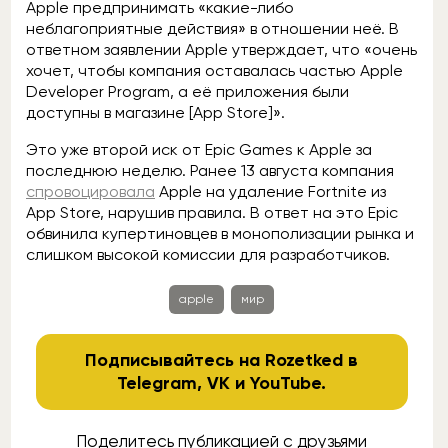
Apple предпринимать «какие-либо
неблагоприятные действия» в отношении неё. В
ответном заявлении Apple утверждает, что «очень
хочет, чтобы компания оставалась частью Apple
Developer Program, а её приложения были
доступны в магазине [App Store]».
Это уже второй иск от Epic Games к Apple за
последнюю неделю. Ранее 13 августа компания
спровоцировала
Apple на удаление Fortnite из
App Store, нарушив правила. В ответ на это Epic
обвинила купертиновцев в монополизации рынка и
слишком высокой комиссии для разработчиков.
apple
мир
Подписывайтесь на Rozetked в
Telegram
,
VK
и
YouTube
.
Поделитесь публикацией с друзьями