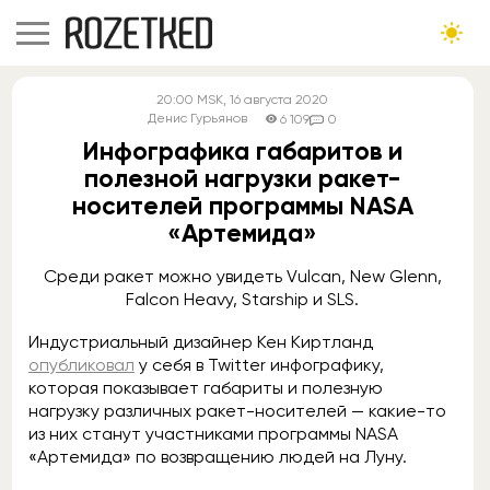
20:00
MSK
, 16 августа 2020
Денис Гурьянов
6 109
0
Инфографика габаритов и
полезной нагрузки ракет-
носителей программы NASA
«Артемида»
Среди ракет можно увидеть Vulcan, New Glenn,
Falcon Heavy, Starship и SLS.
Индустриальный дизайнер Кен Киртланд
опубликовал
у себя в Twitter инфографику,
которая показывает габариты и полезную
нагрузку различных ракет-носителей — какие-то
из них станут участниками программы NASA
«Артемида» по возвращению людей на Луну.