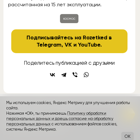
рассчитанная на 15 лет эксплуатации.
космос
Подписывайтесь на Rozetked в
Telegram
,
VK
и
YouTube
.
Поделитесь публикацией с друзьями
Мы используем cookies, Яндекс Метрику для улучшения работы
сайта.
контакты
реклама
о проекте
Нажимая «ОК», ты принимаешь
Политику обработки
персональных данных и даешь согласие на обработку
Rozetked © 2026
персональных данных
с использованием файлов cookies,
Пользовательское соглашение
системы Яндекс Метрика.
OK