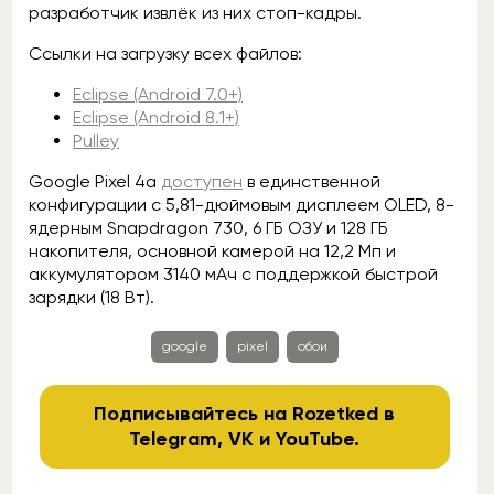
разработчик извлёк из них стоп-кадры.
Ссылки на загрузку всех файлов:
Eclipse (Android 7.0+)
Eclipse (Android 8.1+)
Pulley
Google Pixel 4a
доступен
в единственной
конфигурации с 5,81-дюймовым дисплеем OLED, 8-
ядерным Snapdragon 730, 6 ГБ ОЗУ и 128 ГБ
накопителя, основной камерой на 12,2 Мп и
аккумулятором 3140 мАч с поддержкой быстрой
зарядки (18 Вт).
google
pixel
обои
Подписывайтесь на Rozetked в
Telegram
,
VK
и
YouTube
.