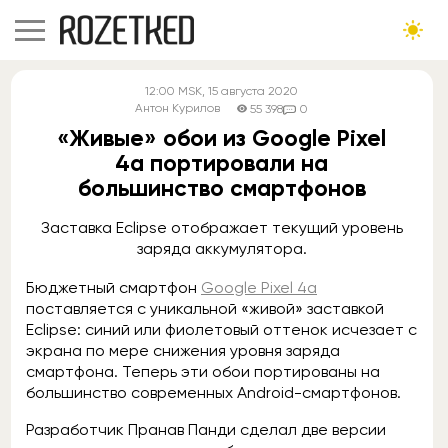
12:00
MSK
, 15 августа 2020
Антон Курилов
55 398
0
«Живые» обои из Google Pixel
4a портировали на
большинство смартфонов
Заставка Eclipse отображает текущий уровень
заряда аккумулятора.
Бюджетный смартфон
Google Pixel 4a
поставляется с уникальной «живой» заставкой
Eclipse: синий или фиолетовый оттенок исчезает с
экрана по мере снижения уровня заряда
смартфона. Теперь эти обои портированы на
большинство современных Android-смартфонов.
Разработчик Пранав Панди сделал две версии