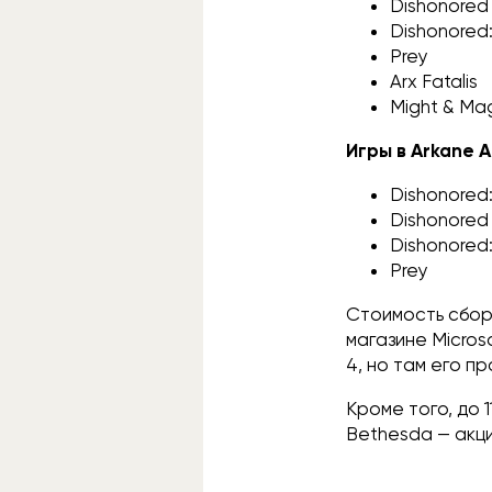
Dishonored
Dishonored:
Prey
Arx Fatalis
Might & Mag
Игры в Arkane A
Dishonored: 
Dishonored
Dishonored:
Prey
Стоимость сбор
магазине Micros
4, но там его п
Кроме того, до 
Bethesda — акци