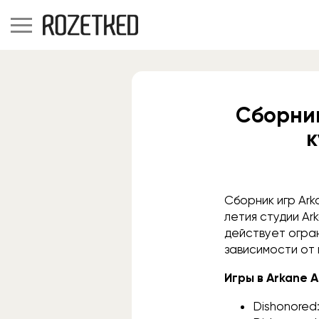
Сборник
к
Сборник игр Ark
летия студии Ar
действует огран
зависимости от
Игры в Arkane A
Dishonored: 