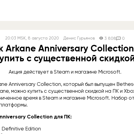
20:03
MSK
, 8 августа 2020
Денис Гурьянов
3 808
0
 Arkane Anniversary Collectio
упить с существенной скидко
Акция действует в Steam и магазине Microsoft.
ane Anniversary Collection, который был выпущен Bethes
kane, можно купить с существенной скидкой на ПК и Xbo
иченное время в Steam и магазине Microsoft. Набор о
 платформы.
nniversary Collection для ПК:
Definitive Edition