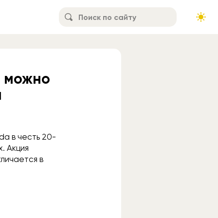
n можно
й
da в честь 20-
x. Акция
тличается в