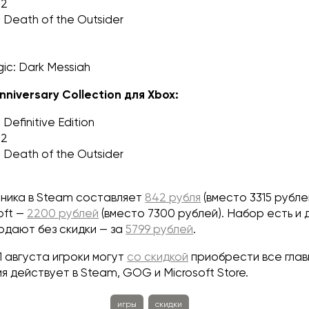
 2
 Death of the Outsider
ic: Dark Messiah
nniversary Collection для Xbox:
Definitive Edition
 2
 Death of the Outsider
ника в Steam составляет
842 рубля
(вместо 3315 рублей
oft —
2200 рублей
(вместо 7300 рублей). Набор есть и д
родают без скидки — за
5799 рублей
.
11 августа игроки могут
со скидкой
приобрести все глав
я действует в Steam, GOG и Microsoft Store.
игры
скидки