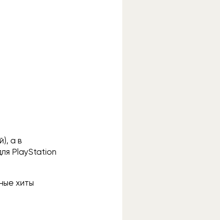
), а в
ля PlayStation
ные хиты