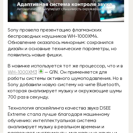
Sony провела презентацию флагманских
беспроводных наушников WH-1000XM4.
Обновление оказалось минорным: сохранился
дизайн и основные технические параметры, но
появились новые фишки.
В новинке используется тот же процессор, что и в
WH-1000XM3
— Q1N. Он применяется для
работы системы активного шумоподавления. Но в
Sony добавили новую систему на чипе Bluetooth,
которая анализирует музыку и окружающие шумы
700 раз в секунду.
Технология апскейлинга качества звука DSEE
Extreme стала лучше благодаря машинному
обучению: интеллектуальная система
анализирует музыку в реальном времени и
распознает инструменты, музыкальные жанры и