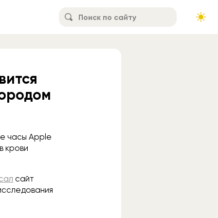
явится
лородом
ые часы Apple
в крови
сал
сайт
 исследования