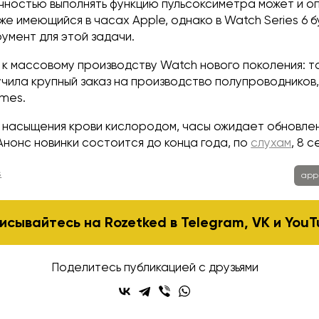
чностью выполнять функцию пульсоксиметра может и о
уже имеющийся в часах Apple, однако в Watch Series 6 
умент для этой задачи.
 к массовому производству Watch нового поколения: т
чила крупный заказ на производство полупроводников,
imes.
 насыщения крови кислородом, часы ожидает обновле
Анонс новинки состоится до конца года, по
слухам
, 8 с
s
app
исывайтесь на Rozetked в
Telegram
,
VK
и
YouT
Поделитесь публикацией с друзьями