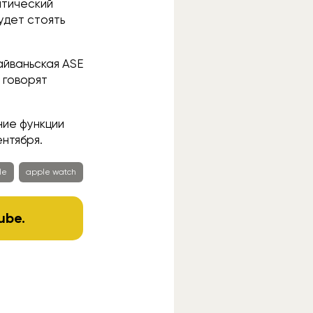
птический
будет стоять
айваньская ASE
 говорят
ние функции
ентября.
le
apple watch
ube
.