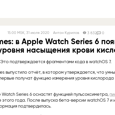
15:00
MSK
, 31 июля 2020
Антон Курилов
3 832
0
mes: в Apple Watch Series 6 по
уровня насыщения крови кис
Это подтверждается фрагментами кода в watchOS 7.
es выпустило отчёт, в котором утверждается, что умн
впервые получат функцию измерения уровня кислорода 
e Watch Series 6 оснастят функцией пульсоксиметра,
пи
 этого года. После выпуска бета-версии watchOS 7 и
формация подтвердилась.