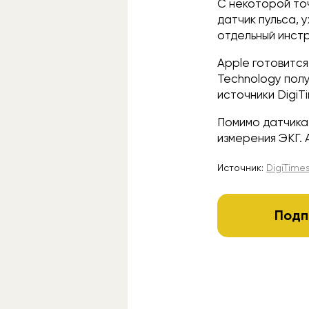
С некоторой то
датчик пульса, 
отдельный инстр
Apple готовится
Technology полу
источники DigiT
Помимо датчика
измерения ЭКГ. 
Источник:
DigiTime
Подп