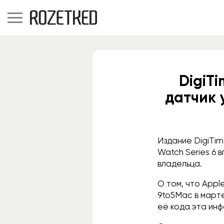
DigiTi
датчик 
Издание DigiTim
Watch Series 6 
владельца.
О том, что Appl
9to5Mac в марте
её кода эта ин