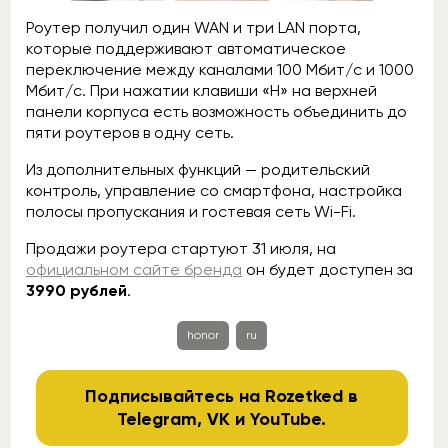
Роутер получил один WAN и три LAN порта,
которые поддерживают автоматическое
переключение между каналами 100 Мбит/с и 1000
Мбит/с. При нажатии клавиши «Н» на верхней
панели корпуса есть возможность объединить до
пяти роутеров в одну сеть.
Из дополнительных функций — родительский
контроль, управление со смартфона, настройка
полосы пропускания и гостевая сеть Wi-Fi.
Продажи роутера стартуют 31 июля, на
официальном сайте бренда
он будет доступен за
3990 рублей
.
honor
ru
Подписывайтесь на Rozetked в
Telegram
,
VK
и
YouTube
.