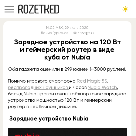
14:02
MSK
, 29 июля 2020
Денис Гурьянов
3 292
0
Зарядное устройство на 120 Вт
и геймерский роутер в виде
куба от Nubia
Оба гаджета оценили в 299 юаней (~3000 рублей).
Помимо игрового смартфона
Red Magic 5S
,
беспроводных наушников
и часов
Nubia Watch
,
бренд Nubia презентовал трёхпортовое зарядное
устройство мощностью 120 Вт и геймерский
роутер в необычном дизайне.
Зарядное устройство Nubia