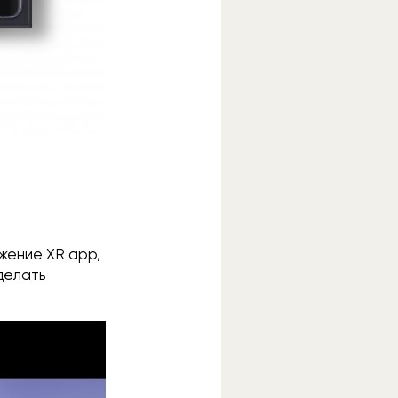
ожение XR app,
делать