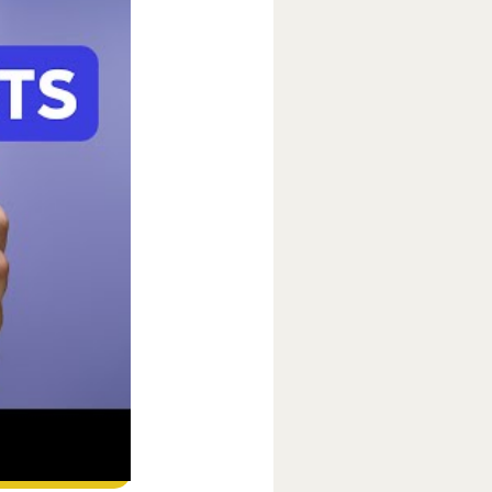
ube
.