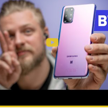
samsung
исывайтесь на Rozetked в
Telegram
,
VK
и
YouT