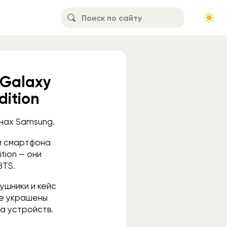
 Galaxy
dition
инах Samsung.
жи смартфона
tion — они
BTS.
ушники и кейс
же украшены
а устройств.