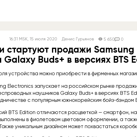
16:31
MSK
, 15 июля 2020
Денис Гурьянов
5 650
0
ии стартуют продажи Samsung
 Galaxy Buds+ в версиях BTS E
июля устройства можно приобрести в фирменных магаз
ng Electronics запускает на российском рынке прода
еспроводных наушников Galaxy Buds+ в версиях BTS Edi
дничестве с популярным южнокорейским бойз-бэндом 
ий BTS Edition отличаются расцветкой — смартфон, на
 выполнены в фиолетовом цветовом оформлении, а так
Также уникальным дизайном может похвастаться коробк