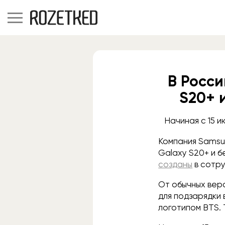
В Росс
S20+ и
Начиная с 15 
Компания Samsu
Galaxy S20+ и б
созданы
в сотру
От обычных верс
для подзарядки
логотипом BTS. 