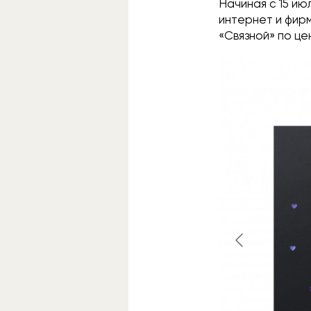
Начиная с 15 ию
интернет и фирм
«Связной» по ц