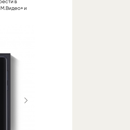
рести в
«М.Видео» и