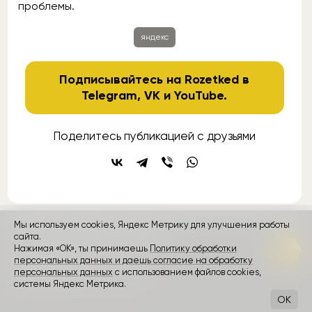
проблемы.
яндекс
Подписывайтесь на Rozetked в
Telegram
,
VK
и
YouTube
.
Поделитесь публикацией с друзьями
Мы используем cookies, Яндекс Метрику для улучшения работы
сайта.
контакты
реклама
о проекте
Нажимая «ОК», ты принимаешь
Политику обработки
персональных данных и даешь согласие на обработку
Rozetked © 2026
персональных данных
с использованием файлов cookies,
Пользовательское соглашение
системы Яндекс Метрика.
OK