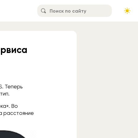
ервиса
S. Теперь
тип.
ка». Во
 а расстояние