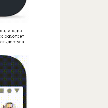
го, вкладка
шка работает
сть доступ к