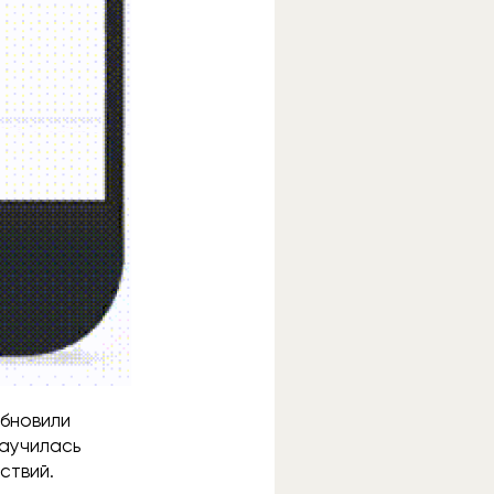
обновили
научилась
ствий.