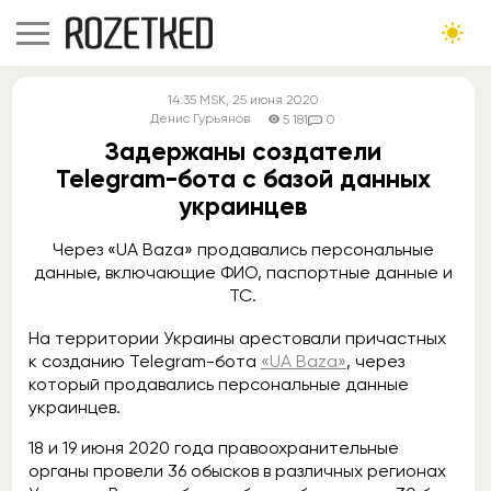
14:35
MSK
, 25 июня 2020
Денис Гурьянов
5 181
0
Задержаны создатели
Telegram-бота с базой данных
украинцев
Через «UA Baza» продавались персональные
данные, включающие ФИО, паспортные данные и
ТС.
На территории Украины арестовали причастных
к созданию Telegram-бота
«UA Baza»
, через
который продавались персональные данные
украинцев.
18 и 19 июня 2020 года правоохранительные
органы провели 36 обысков в различных регионах