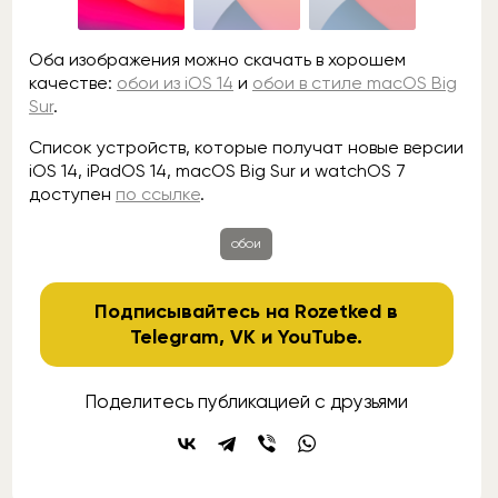
Оба изображения можно скачать в хорошем
качестве:
обои из iOS 14
и
обои в стиле macOS Big
Sur
.
Список устройств, которые получат новые версии
iOS 14, iPadOS 14, macOS Big Sur и watchOS 7
доступен
по ссылке
.
обои
Подписывайтесь на Rozetked в
Telegram
,
VK
и
YouTube
.
Поделитесь публикацией с друзьями