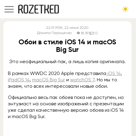
22:51
MSK
, 22 июня 2020
Данила Гаращенко
18 393
0
Обои в стиле iOS 14 и macOS
Big Sur
Это неофициальный пак, а лишь копия оригинала.
В рамках WWDC 2020 Apple представила
iOS 14
,
iPadOS 14
,
macOS Big Sur
и
watchOS 7
. Но мы то
знаем, что всех интересовали новые обои.
Официально весь пак обоев пока не доступен, но
энтузиаст на основе изображений с презентации
уже сделал качественную версию обоев из iOS 14
и macOS Big Sur.