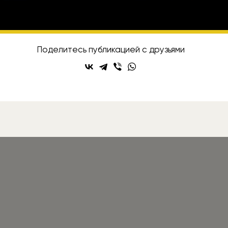
исывайтесь на Rozetked в
Telegram
,
VK
и
YouT
Поделитесь публикацией с друзьями