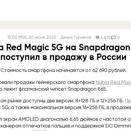
15:00
MSK
, 20 июня 2020
Денис Гурьянов
4 430
0
a Red Magic 5G на Snapdragon
поступил в продажу в России
Стоимость смартфона начинается от 62 690 рублей.
овали продажи геймерского смартфона
Nubia Red Mag
о лежит флагманский чипсет Snapdragon 865.
м рынке доступны две версии: 8+128 ГБ и 12+256 ГБ.
Пр
 5G, а также максимальная версия 16+256 ГБ, в продаже
л экран AMOLED диагональю 6,65 дюймов с частотой о
 сканером отпечатков пальцев и поддержкой DC Dimmi