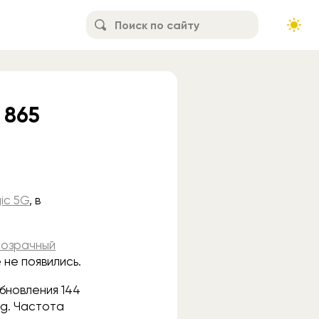
 865
ic 5G
, в
озрачный
 не появились.
бновления 144
ng. Частота