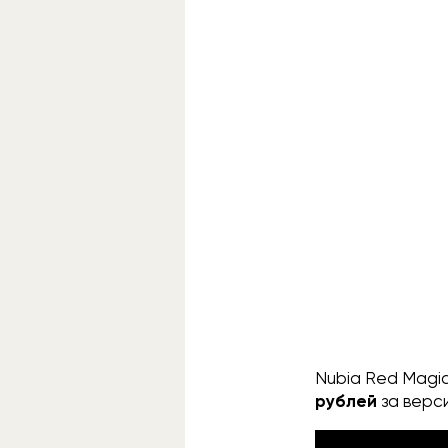
Nubia Red Magic
рублей
за верс