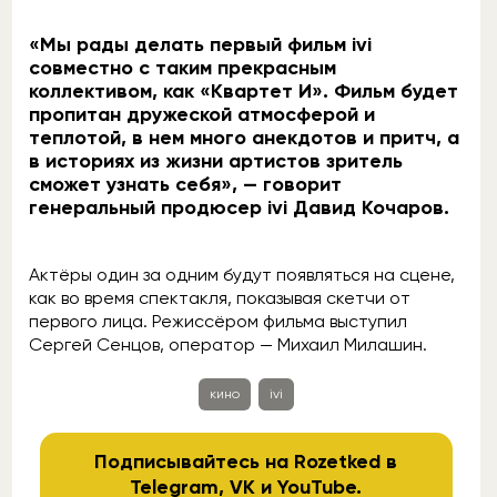
«Мы рады делать первый фильм ivi
совместно с таким прекрасным
коллективом, как «Квартет И». Фильм будет
пропитан дружеской атмосферой и
теплотой, в нем много анекдотов и притч, а
в историях из жизни артистов зритель
сможет узнать себя», — говорит
генеральный продюсер ivi Давид Кочаров.
Актёры один за одним будут появляться на сцене,
как во время спектакля, показывая скетчи от
первого лица. Режиссёром фильма выступил
Сергей Сенцов, оператор — Михаил Милашин.
кино
ivi
Подписывайтесь на Rozetked в
Telegram
,
VK
и
YouTube
.