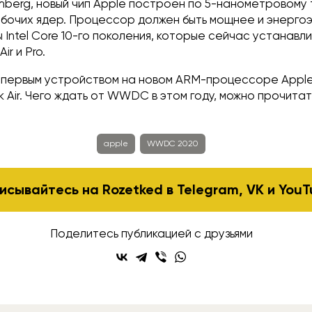
mberg, новый чип Apple построен по 5-нанометровому
абочих ядер. Процессор должен быть мощнее и энерго
Intel Core 10-го поколения, которые сейчас устанавл
r и Pro.
о первым устройством на новом ARM-процессоре Appl
Air. Чего ждать от WWDC в этом году, можно прочитат
apple
WWDC 2020
исывайтесь на Rozetked в
Telegram
,
VK
и
YouT
Поделитесь публикацией с друзьями