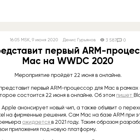
16:05
MSK
, 9 июня 2020
Денис Гурьянов
3 587
0
редставит первый ARM-процес
Mac на WWDC 2020
Мероприятие пройдёт 22 июня в онлайне.
 представит первый ARM-процессор для Mac в рамках
оторое состоится 22 июня в онлайне. Об этом
пишет
Bl
Apple анонсирует новый чип, а также объявит о перех
tel на фирменные решения. Сам Mac на базе ARM при э
премьера
ожидается
в 2021 году. Таким образом разра
вои приложения под новую платформу.