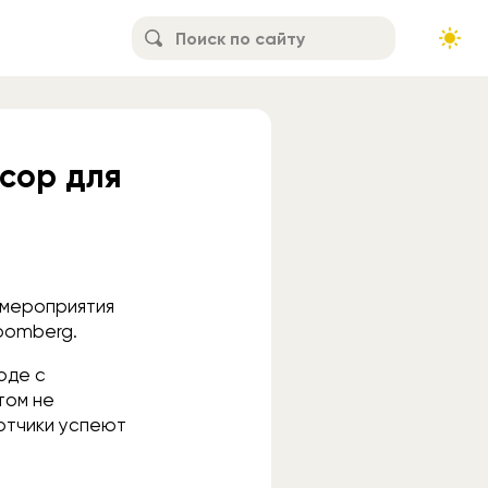
сор для
 мероприятия
oomberg.
оде с
том не
ботчики успеют