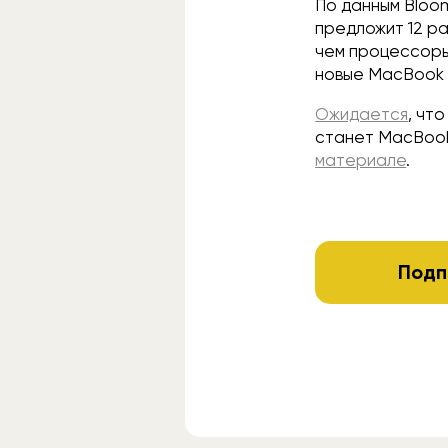
По данным Bloo
предложит 12 р
чем процессоры 
новые MacBook Ai
Ожидается
, чт
станет MacBook 
материале
.
Подп