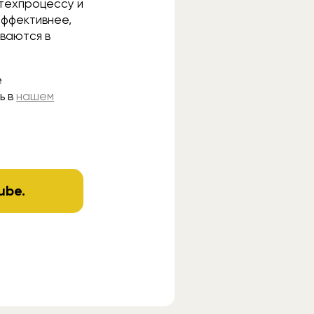
 техпроцессу и
эффективнее,
иваются в
e
ь в
нашем
ube
.