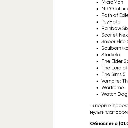
MicroMan
Nth’O Infin
Path of Exil
PsyHotel
Rainbow Si
Scarlet Ne
Sniper Elite 
Soulborn (к
Starfield
The Elder Sc
The Lord of
The Sims 5
Vampire: T
Warframe
Watch Dogs
13 первых проек
мультиплатформа
Обновлено (01.0