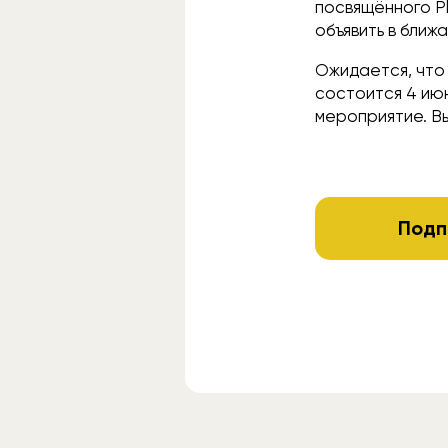
посвящённого Pl
объявить в ближ
Ожидается, что 
соcтоится 4 июн
мероприятие. В
Подп