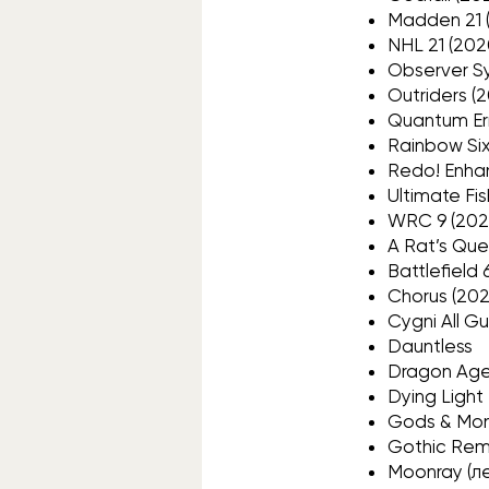
Madden 21 
NHL 21 (202
Observer S
Outriders (
Quantum Err
Rainbow Six
Redo! Enhan
Ultimate Fis
WRC 9 (202
A Rat’s Qu
Battlefield 
Chorus (202
Cygni All Gu
Dauntless
Dragon Age
Dying Light
Gods & Mon
Gothic Re
Moonray (л