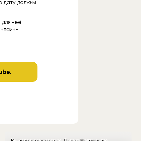
ю дату должны
 для неё
нлайн-
ube
.
Мы используем cookies, Яндекс Метрику для