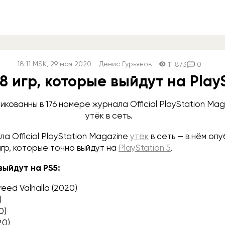
18:11
MSK
, 29 мая 2020
Денис Гурьянов
11 873
0
38 игр, которые выйдут на PlayS
икованны в 176 номере журнала Official PlayStation Mag
утёк в сеть.
ла Official PlayStation Magazine
утёк
в сеть — в нём оп
игр, которые точно выйдут на
PlayStation 5
.
выйдут на PS5:
reed Valhalla (2020)
)
0)
20)