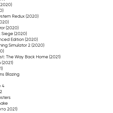
(2020)
0)
ystem Redux (2020)
2020)
or (2020)
 Siege (2020)
ced Edition (2020)
hing Simulator 2 (2020)
0)
est: The Way Back Home (2021)
6 (2021)
1)
ns Blazing
 4
 2
sters
make
ето 2021)