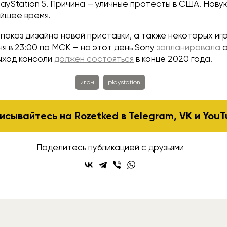
ayStation 5. Причина — уличные протесты в США. Нову
айшее время.
показ дизайна новой приставки, а также некоторых игр
я в 23:00 по МСК — на этот день Sony
запланировала
о
ыход консоли
должен состояться
в конце 2020 года.
игры
playstation
исывайтесь на Rozetked в
Telegram
,
VK
и
YouT
Поделитесь публикацией с друзьями