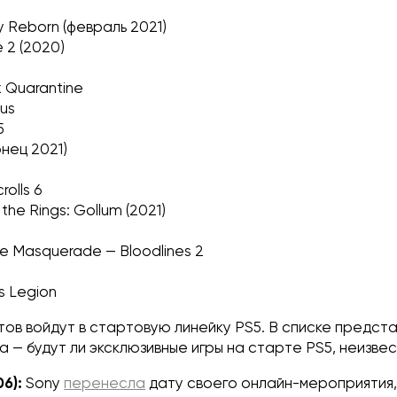
ity Reborn (февраль 2021)
e 2 (2020)
x Quarantine
xus
5
онец 2021)
rolls 6
 the Rings: Gollum (2021)
he Masquerade — Bloodlines 2
 Legion
тов войдут в стартовую линейку PS5. В списке предст
 — будут ли эксклюзивные игры на старте PS5, неизве
6):
Sony
перенесла
дату своего онлайн-мероприятия