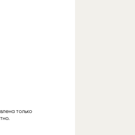
авлена только
стно.
,