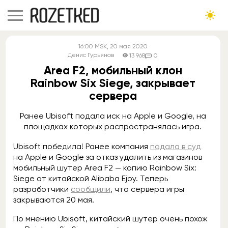
16:00
MSK
, 20 мая 2020
Денис Гурьянов
13 968
0
Area F2, мобильный клон
Rainbow Six Siege, закрывает
сервера
Ранее Ubisoft подала иск на Apple и Google, на
площадках которых распространялась игра.
Ubisoft победила! Ранее компания
подала в суд
на Apple и Google за отказ удалить из магазинов
мобильный шутер Area F2 — копию Rainbow Six:
Siege от китайской Alibaba Ejoy. Теперь
разработчики
сообщили
, что сервера игры
закрываются 20 мая.
По мнению Ubisoft, китайский шутер очень похож