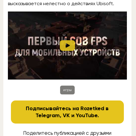
высказывается нелестно о действиях Ubisoft.
игры
Подписывайтесь на Rozetked в
Telegram
,
VK
и
YouTube
.
Поделитесь публикацией с друзьями