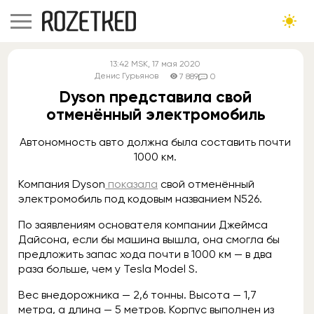
13:42
MSK
, 17 мая 2020
Денис Гурьянов
7 889
0
Dyson представила свой
отменённый электромобиль
Автономность авто должна была составить почти
1000 км.
Компания Dyson
показала
свой отменённый
электромобиль под кодовым названием N526.
По заявлениям основателя компании Джеймса
Дайсона, если бы машина вышла, она смогла бы
предложить запас хода почти в 1000 км — в два
раза больше, чем у Tesla Model S.
Вес внедорожника — 2,6 тонны. Высота — 1,7
метра, а длина — 5 метров. Корпус выполнен из