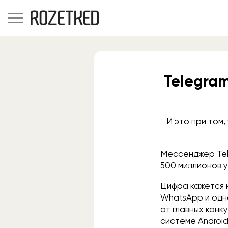
Telegra
И это при том
Мессенджер Tel
500 миллионов у
Цифра кажется 
WhatsApp и одн
от главных конк
системе Androi