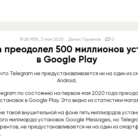
19:26
MSK
, 3 мая 2020
Денис Гурьянов
0
m преодолел 500 миллионов ус
в Google Play
, что Telegram не предустанавливается ни на один из 
Android.
egram по состоянию на первое мая 2020 года преодо
становок в Google Play. Это видно из статистики магаз
не такой внушительной на фоне пять миллиардов устан
ого миллиарда установок Google Messages, но Telegra
урентов, не предустанавливается ни на один из смарт
d.