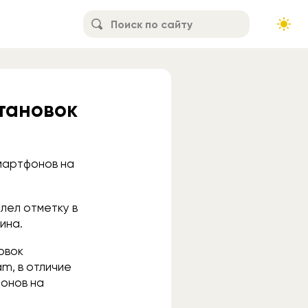
тановок
смартфонов на
лел отметку в
ина.
овок
m, в отличие
фонов на