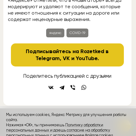
«Яндексе» отметили, что в «Навигаторе» всегда
модерируют и удаляют те сообщения, которые
не имеют отношения к ситуации на дороге или
содержат нецензурные выражения.
яндекс
COVID-19
Подписывайтесь на Rozetked в
Telegram
,
VK
и
YouTube
.
Поделитесь публикацией с друзьями
Мы используем cookies, Яндекс Метрику для улучшения работы
сайта.
контакты
реклама
о проекте
Нажимая «ОК», ты принимаешь
Политику обработки
персональных данных и даешь согласие на обработку
Rozetked © 2026
персональных данных
с использованием файлов cookies,