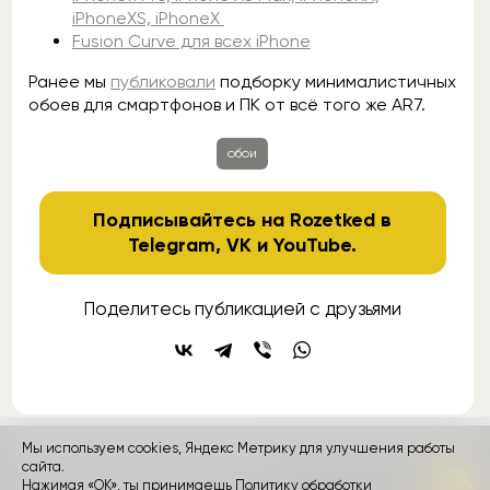
iPhoneXS, iPhoneX
Fusion Curve для всех iPhone
Ранее мы
публиковали
подборку минималистичных
обоев для смартфонов и ПК от всё того же AR7.
обои
Подписывайтесь на Rozetked в
Telegram
,
VK
и
YouTube
.
Поделитесь публикацией с друзьями
Мы используем cookies, Яндекс Метрику для улучшения работы
контакты
сайта.
реклама
о проекте
Нажимая «ОК», ты принимаешь
Политику обработки