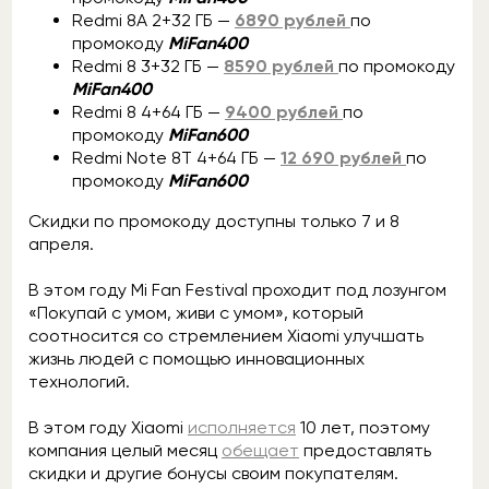
Redmi 8A 2+32 ГБ —
6890 рублей
по
промокоду
MiFan400
Redmi 8 3+32 ГБ —
8590 рублей
по промокоду
MiFan400
Redmi 8 4+64 ГБ —
9400 рублей
по
промокоду
MiFan600
Redmi Note 8T 4+64 ГБ —
12 690 рублей
по
промокоду
MiFan600
Скидки по промокоду доступны только 7 и 8
апреля.
В этом году Mi Fan Festival проходит под лозунгом
«Покупай с умом, живи с умом», который
соотносится со стремлением Xiaomi улучшать
жизнь людей с помощью инновационных
технологий.
В этом году Xiaomi
исполняется
10 лет, поэтому
компания целый месяц
обещает
предоставлять
скидки и другие бонусы своим покупателям.