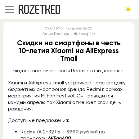
09:00
MSK
, 7 апреля 2020
Антон Курилов
3 644
0
Скидки на смартфоны в честь
10-летия Xiaomi на AliExpress
Tmall
Бюджетные смартфоны Redmi стали дешевле.
Xiaomi и AliExpress Tmall устраивают распродажу
бюджетных смартфонов бренда Redmi в рамках
мероприятия Mi Fan Festival. Он проводится
каждый апрель: так Xiaomi отмечает свой день
рождения.
Доступные предложения:
Redmi 7A 2+32 ГБ —
5990 рублей
по
промокоду
MiFan400