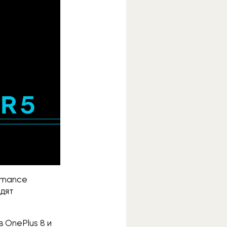
fomance
бдят
 OnePlus 8 и