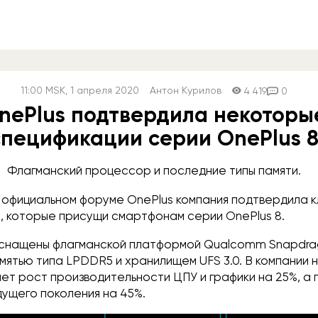
11:00
MSK
, 1 апреля 2020
Антон Курилов
4 419
0
nePlus подтвердила некоторы
спецификации серии OnePlus 
Флагманский процессор и последние типы памяти.
 официальном форуме OnePlus компания подтвердила 
, которые присущи смартфонам серии OnePlus 8.
оснащены флагманской платформой Qualcomm Snapdra
ятью типа LPDDR5 и хранилищем UFS 3.0. В компании н
ет рост производительности ЦПУ и графики на 25%, а
ущего поколения на 45%.