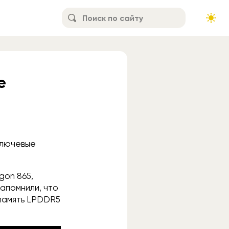
е
8
ключевые
gon 865,
апомнили, что
 память LPDDR5