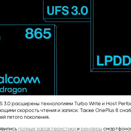
 3.0 расширены технологиями Turbo Write и Host Per
ющими скорость чтения и записи. Также OnePlus 8 сна
ей пятого поколения.
оявились
полные характеристики
и
рендеры
смартфонов