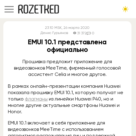
23:10
MSK
, 26 марта 2020
Денис Гурьянов
31 372
0
EMUI 10.1 представлена
официально
Прошивка предложит приложение для
видеозвонков MeeTime, фирменный голосовой
ассистент Celia и многое другое.
В рамках онлайн-презентации компания Huawei
показала прошивку EMUI 10.1, которую получат не
только
флагманы
из линейки Huawei P40, но и
многие другие актуальные смартфоны Huawei и
Honor.
EMUI 10.1 включает в себя приложение для
видеозвонков MeeTime с использованием
алгоритмов распознавания лиц и поддержкой