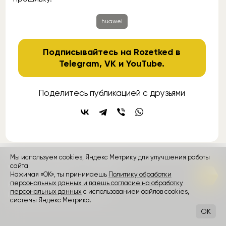
huawei
Подписывайтесь на Rozetked в
Telegram
,
VK
и
YouTube
.
Поделитесь публикацией с друзьями
Мы используем cookies, Яндекс Метрику для улучшения работы
контакты
сайта.
реклама
о проекте
Нажимая «ОК», ты принимаешь
Политику обработки
персональных данных и даешь согласие на обработку
Rozetked © 2026
персональных данных
с использованием файлов cookies,
Пользовательское соглашение
системы Яндекс Метрика.
OK