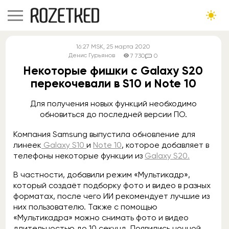
16:27
MSK
, 25 марта 2020
Денис Гурьянов
7 730
0
Некоторые фишки с Galaxy S20
перекочевали в S10 и Note 10
Для получения новых функций необходимо
обновиться до последней версии ПО.
Компания Samsung выпустила обновление для
линеек
Galaxy S10
и
Note 10
, которое добавляет в
телефоны некоторые функции из
Galaxy S20.
В частности, добавили режим «Мультикадр»,
который создаёт подборку фото и видео в разных
форматах, после чего ИИ рекомендует лучшие из
них пользователю. Также с помощью
«Мультикадра» можно снимать фото и видео
длительностью до 10 секунд. Появились ночной