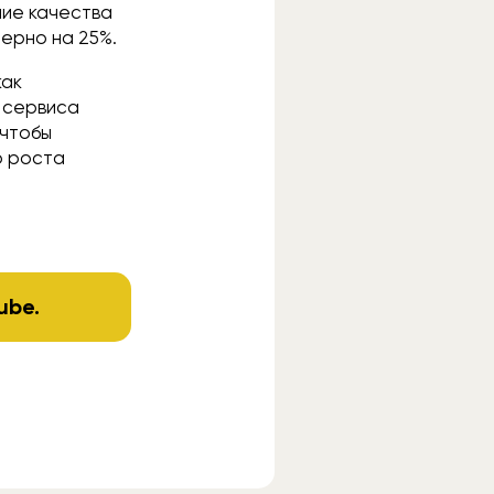
ние качества
мерно на 25%.
как
й сервиса
 чтобы
о роста
ube
.