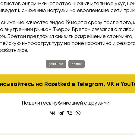
алистов онлайн-кинотеатра, незначительное ухудше
иведёт к снижению нагрузки на европейские сети при
а снижение качества видео 19 марта сразу после того, 
о внутренним рынкам Тьерри Бретон связался с главо
ом. Бретон предложил снизить разрешение стриминга,
опейскую инфраструктуру на фоне карантина и резког
работников.
youtube
netflix
исывайтесь на Rozetked в
Telegram
,
VK
и
YouT
Поделитесь публикацией с друзьями