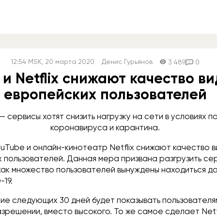
12:54
MSK
, 20 марта 2020
Денис Гурьянов
3 489
0
 и Netflix снижают качество в
европейских пользователей
— сервисы хотят снизить нагрузку на сети в условиях 
коронавируса и карантина.
uTube и онлайн-кинотеатр Netflix снижают качество 
х пользователей. Данная мера призвана разгрузить се
как множество пользователей вынуждены находиться до
19.
ие следующих 30 дней будет показывать пользователя
решении, вместо высокого. То же самое сделает Netfl