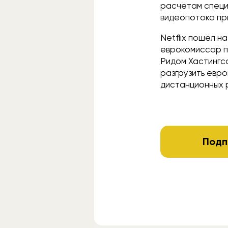
расчётам специ
видеопотока пр
Netflix пошёл н
еврокомиссар п
Ридом Хастингс
разгрузить евр
дистанционных 
Подп