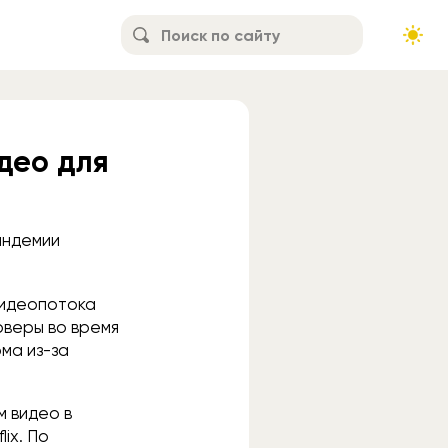
идео для
пандемии
видеопотока
рверы во время
ма из-за
м видео в
ix. По