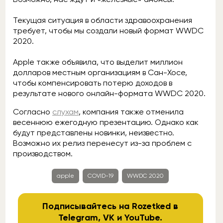
Текущая ситуация в области здравоохранения
требует, чтобы мы создали новый формат WWDC
2020.
Apple также объявила, что выделит миллион
долларов местным организациям в Сан-Хосе,
чтобы компенсировать потерю доходов в
результате нового онлайн-формата WWDC 2020.
Согласно
слухам
, компания также отменила
весеннюю ежегодную презентацию. Однако как
будут представлены новинки, неизвестно.
Возможно их релиз перенесут из-за проблем с
производством.
apple
COVID-19
WWDC 2020
Подписывайтесь на Rozetked в
Telegram
,
VK
и
YouTube
.