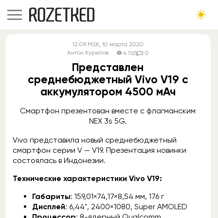
12:09
MSK
, 10 марта 2020
Антон Курилов
4 765
0
Представлен
среднебюджетный Vivo V19 с
аккумулятором 4500 мАч
Смартфон презентован вместе с флагманским
NEX 3s 5G.
Vivo представила новый среднебюджетный
смартфон серии V — V19. Презентация новинки
состоялась в Индонезии.
Технические характеристики Vivo V19:
Габариты
: 159,01×74,17×8,54 мм, 176 г
Дисплей
: 6,44", 2400×1080, Super AMOLED
Процессор
: 8-ядерный Qualcomm