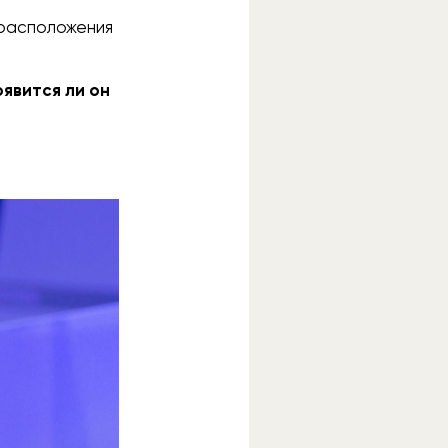
 расположения
оявится ли он