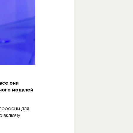
 все они
ного модулей
нтересны для
о включу