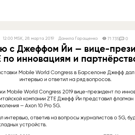
12:00
MSK
, 28 марта 2019
Данила Гаращенко
71 735
0
ю с Джеффом Йи — вице-през
E по инновациям и партнёрств
ыставки Mobile World Congress в Барселоне Джефф да
интервью и ответил на ряд вопросов.
ки Mobile World Congress 2019 вице-президент по инно
итайской компании ZTE Джефф Йи представил флагман
коления — Axon 10 Pro 5G.
л интервью, ответив на вопросы журналистов о 5G, б
кладных устройств.