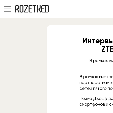
Интервь
ZT
В рамках в
В рамках выстав
партнёрствам к
сетей пятого по
Позже Джефф да
смартфонов и с