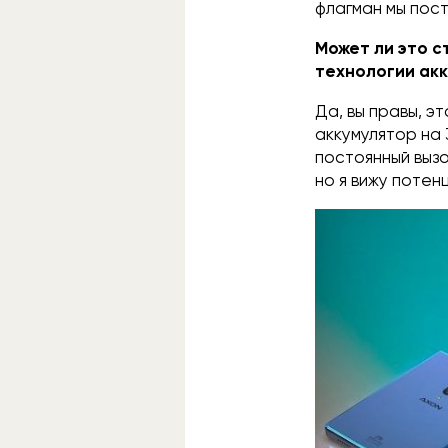
флагман мы пос
Может ли это с
технологии акк
Да, вы правы, э
аккумулятор на 
постоянный вызо
но я вижу потен