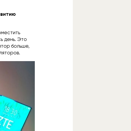
звитию
поместить
ь день. Это
ятор больше,
ляторов.