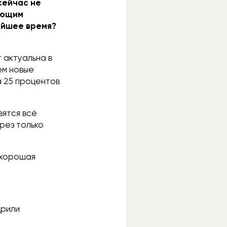
 сейчас не
яющим
айшее время?
 актуальна в
ем новые
а 25 процентов
вятся всё
рез только
 хорошая
дрили