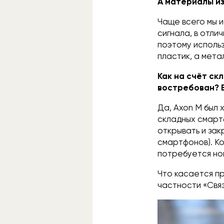
А материалы и
Чаще всего мы и
сигнала, в отли
поэтому использ
пластик, а мета
Как на счёт ск
востребован? Е
Да, Axon M был
складных смарт
открывать и зак
смартфонов). Ко
потребуется но
Что касается пр
частности «Связ