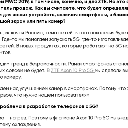
 MWC 2019, в том числе, конечно, и для ZTE. Но это
атель продаж. Как вы считаете, что будет определ
 для ваших устройств, включая смартфоны, в ближ
шой экран или пять камер?
н, включая Россию, тема сетей пятого поколения будет
 Где-то мы помогаем запускать 5G, где-то изготавлива
сетей. В новых продуктах, которые работают на 5G н
нтов.
идим тренд в безрамочности. Рамки смартфонов стано
их совсем не будет. В
ZTE Axon 10 Pro 5G
мы сделали вы
ю камеру.
аем над улучшением камер в смартфонах. Потому что
рвое, что нужно нашем пользователям.
проблема в разработке телефонов с 5G?
а — нагрев. Поэтому в флагмане Axon 10 Pro 5G мы вне
тему охлаждения.