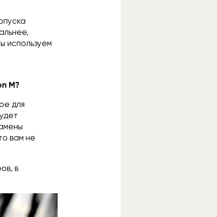
ропуска
альнее,
мы используем
on M?
ое для
будет
замены
то вам не
ов, в
.