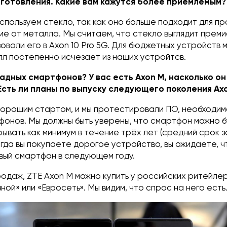
зготовления. Какие вам кажутся более приемлемым?
спользуем стекло, так как оно больше подходит для п
чие от металла. Мы считаем, что стекло выглядит преми
овали его в Axon 10 Pro 5G. Для бюджетных устройств 
лл постепенно исчезает из наших устройтсв.
ладных смартфонов? У вас есть Axon M, насколько он
сть ли планы по выпуску следующего поколения Ax
 хорошим стартом, и мы протестировали ПО, необходим
фонов. Мы должны быть уверены, что смартфон можно 
рывать как минимум в течение трёх лет (средний срок 
гда вы покупаете дорогое устройство, вы ожидаете, ч
вый смартфон в следующем году.
одаж, ZTE Axon M можно купить у российских ритейлер
ной» или «Евросеть». Мы видим, что спрос на него есть