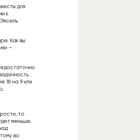
 жесты для
ми к
 Эксель
ре. Как вы
иях —
 недостаточно
задачность.
 18 на 9 или
о.
орости, то
удет меньше.
над
этому во