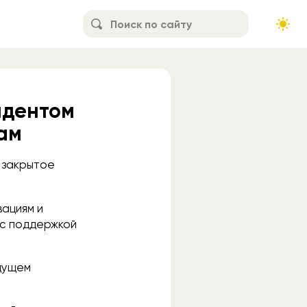
идентом
ам
л закрытое
вациям и
 с поддержкой
удущем