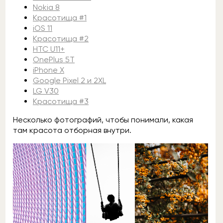
Nokia 8
Красотища #1
iOS 11
Красотища #2
HTC U11+
OnePlus 5T
iPhone X
Google Pixel 2 и 2XL
LG V30
Красотища #3
Несколько фотографий, чтобы понимали, какая
там красота отборная внутри.