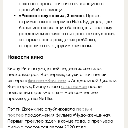
пока на пороге появляется женщина с
просьбой о помощи.
«Рассказ служанки», 3 сезон
. Проект
стримингового сервиса Hulu. Будущее, где
большинство женщин бесплодны, поэтому
рождением занимаются простые служанки,
которые после рождения ребёнка,
отправляются к другим хозяевам.
Новости кино
Киану Ривз на уходящей недели засветился
несколько раз. Во-первых, слухи о появлении
актёра в
фильме «Вечные»
с Анджолиной Джолли.
Во-вторых, Киану снова
стал мемом
после
появления в фильме «Ты — моё сомнение»
производства Netflix.
Пэтти Дженкинс опубликовала
первый
постер
продолжения фильма «Чудо-женщина».
Первый трейлер ждём в конце года, а премьера
фильма состоится летом 2020 года.