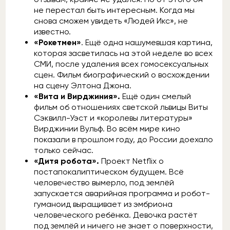
не перестал быть интересным. Когда мы
снова сможем увидеть «Людей Икс», не
известно.
«Рокетмен»
. Ещё одна нашумевшая картина,
которая засветилась на этой неделе во всех
СМИ, после удаления всех гомосексуальных
сцен. Фильм биографический о восхождении
на сцену Элтона Джона.
«Вита и Вирджиния».
Ещё один смелый
фильм об отношениях светской львицы Виты
Сэквилл-Уэст и «королевы литературы»
Вирджинии Вульф. Во всём мире кино
показали в прошлом году, до России доехало
только сейчас.
«Дитя робота».
Проект Netflix о
постапокалиптическом будущем. Всё
человечество вымерло, под землёй
запускается аварийная программа и робот-
гуманоид выращивает из эмбриона
человеческого ребёнка. Девочка растёт
под землёй и ничего не знает о поверхности,