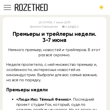
20:13
MSK
, 7 июня 2019
Данила Гаращенко
6 260
0
Премьеры и трейлеры недели.
3-7 июня
Немного премьер, новостей и трейлеров. В этот
раз всё скромно.
Неделя пролетела, с ней множество премьер и,
особенности, интересных новостей из
киноиндустрии. Выбрали для вас самые важные,
но всё по порядку.
Премьеры недели
«Люди Икс: Тёмный Феникс»
. Последний
проект студии Fox, который, судя по
отзывам, крайне не удался. Но от этого он