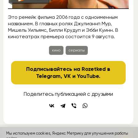
Это ремейк фильма 2006 года с одноименным
названием. В главных ролях Джулианнп Мур,
Мишель Уильямс, Билли Крудуп и Эбби Куинн. В
кинотеатрах премьера состоится 9 августа.
кино
сериалы
Подписывайтесь на Rozetked в
Telegram
,
VK
и
YouTube
.
Поделитесь публикацией с друзьями
Мы используем cookies, Яндекс Метрику для улучшения работы