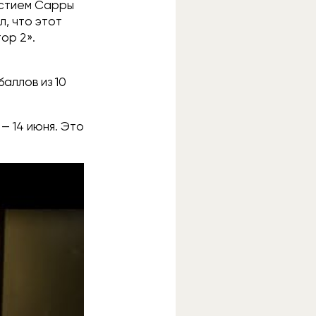
астием Сарры
л, что этот
ор 2».
баллов из 10
— 14 июня. Это