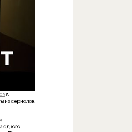
слухи, что
. Вариантов
Disney+.
ав
в
ты из сериалов
м
з одного