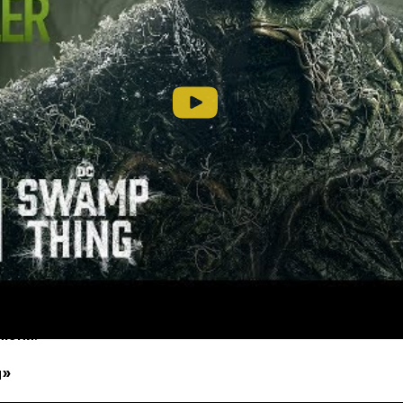
вам комиксов DC. Микробиолог Эбби Аркейн возвращае
роться с новым смертельным вирусом. Она знакомится 
торого влюбляется. Но отношения их длятся недолго, 
ему суждено вернуться и обрести сверхспособности. П
 июня
.
я»