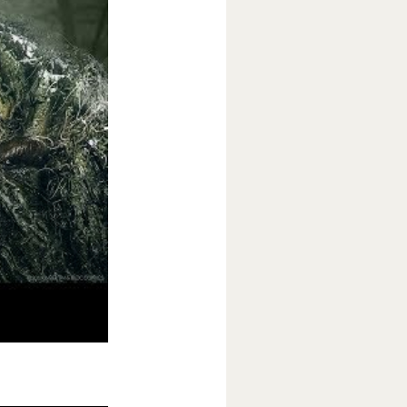
тся в родной
с Алеком
Алек погибает
ремьера на