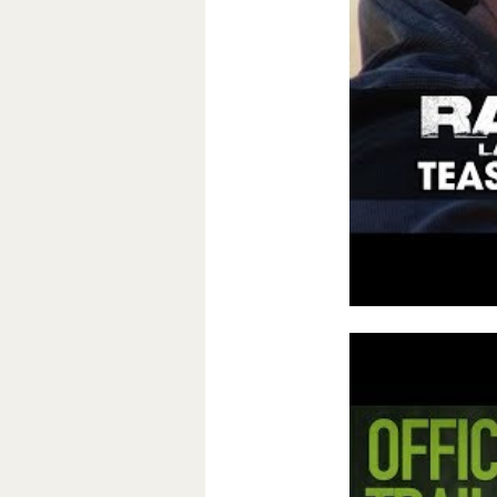
Джон Рэмбо
сно
раз Джон отпра
отца и пропала
«Болотная тв