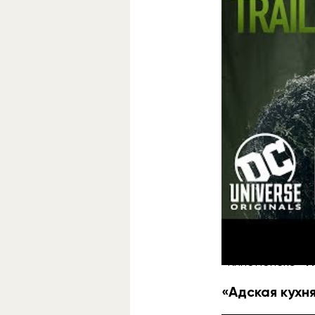
Сериал по моти
город, чтобы бо
Холландом, в ко
на болоте. Но 
«КиноПоиске»
1
«Адская кухн