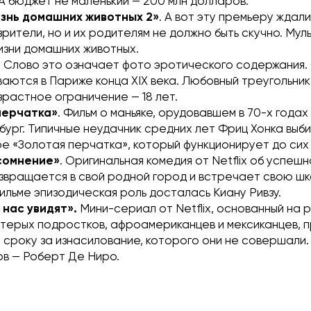
А бюджет не маленький — 200 млн долларов.
изнь домашних животных 2»
. А вот эту премьеру ждал
зрители, но и их родителям не должно быть скучно. Мул
изни домашних животных.
.
Слово это означает фото эротического содержания.
аются в Париже конца XIX века. Любовный треугольник,
зрастное ограничение — 18 лет.
перчатка»
. Фильм о маньяке, орудовавшем в 70-х годах 
бург. Типичные неудачник средних лет Фриц Хонка выб
ре «Золотая перчатка», который функционирует до сих
 сомнение»
. Оригинальная комедия от Netflix об успеш
звращается в свой родной город и встречает свою ш
фильме эпизодическая роль досталась Киану Ривзу.
 нас увидят».
Мини-сериал от Netflix, основанный на 
ятерых подростков, афроамериканцев и мексиканцев, п
сроку за изнасилование, которого они не совершали.
в — Роберт Де Ниро.