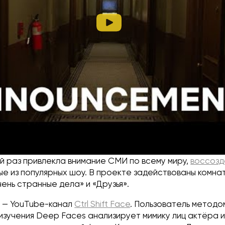
емы. Поскольку Fox теперь принадлежит Disney, ходят 
ривает варианты интеграции Дэдпула в киновселенную
о в третьем сольнике «Человека-паука» или сериал на 
ссматривается сюжет третьего фильма.
й раз привлекла внимание СМИ по всему миру,
воссозд
е из популярных шоу. В проекте задействованы комна
ень странные дела» и «Друзья».
 — YouTube-канал
Ctrl Shift Face
. Пользователь методо
изучения Deep Faces анализирует мимику лиц актёра и