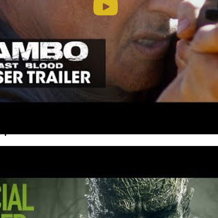
ва в деле
, несмотря на то, что Силвестру Сталлоне 72 
вится спасать от рабства девушку, которая отправила
. Премьера намечена на
21 сентября
.
арь»