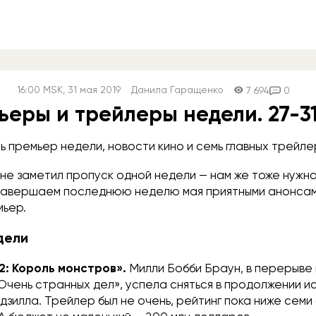
16:00
MSK
, 31 мая 2019
Данила Гаращенко
7 694
0
ьеры и трейлеры недели. 27-3
 премьер недели, новости кино и семь главных трейле
не заметил пропуск одной недели — нам же тоже нужно
 завершаем последнюю неделю мая приятными анонсам
мьер.
дели
2: Король монстров».
Милли Бобби Браун, в перерыве
Очень странных дел», успела сняться в продолжении и
дзилла. Трейлер был не очень, рейтинг пока ниже семи