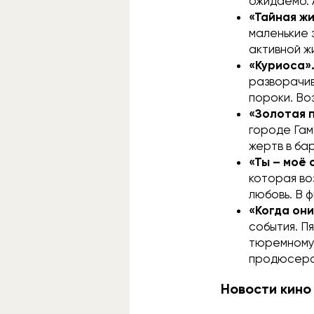
ожидаемо. 
«Тайная ж
маленькие 
активной ж
«Куриоса»
разворачив
пороки. Во
«Золотая 
городе Гам
жертв в ба
«Ты – моё
которая во
любовь. В 
«Когда они
события. П
тюремному 
продюсеро
Новости кино