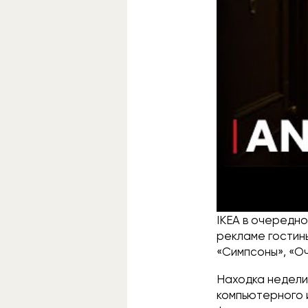
В продолжение т
Marvel рассмат
несколько: камэ
Разумеется, ра
IKEA в очередно
рекламе гостины
«Симпсоны», «Оч
Находка недели
компьютерного 