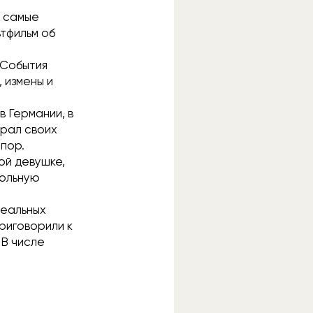
и самые
ьтфильм об
 События
 измены и
в Германии, в
ирал своих
 пор.
ной девушке,
кольную
реальных
риговорили к
 В числе