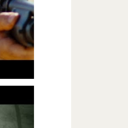
года! В этот
сь на поиски