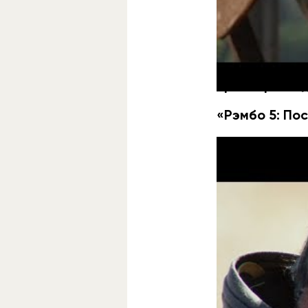
Хорошие новости
съёмки приквела
После его прок
Трейлеры не
«Рэмбо 5: По