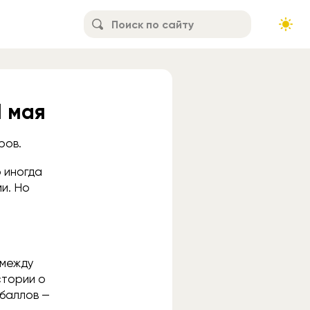
1 мая
ров.
 иногда
и. Но
 между
стории о
 баллов —