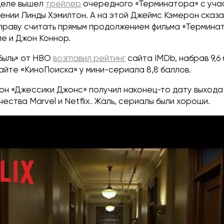
деле вышел
трейлер
очередного «Терминатора» с уч
ении Линды Хэмилтон. А на этой Джеймс Кэмерон сказа
 праву считать прямым продолжением фильма «Терминат
ме и Джон Коннор.
быль» от HBO
возглавил рейтинг
сайта IMDb, набрав 9,6 
айте «КиноПоиска» у мини-сериала 8,8 баллов.
он «Джессики Джонс» получил наконец-то дату выхода 
ества Marvel и Netflix. Жаль, сериалы были хороши.