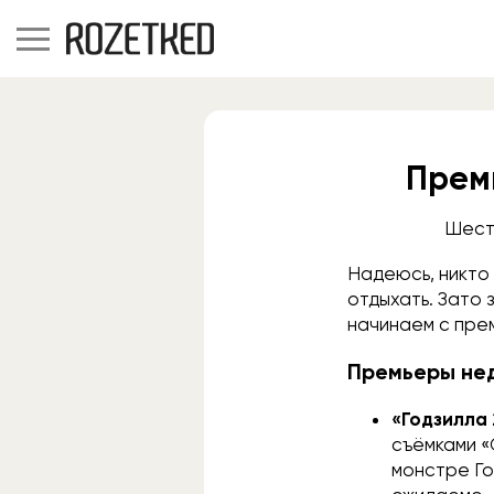
Прем
Шесть
Надеюсь, никто 
отдыхать. Зато
начинаем с пре
Премьеры не
«Годзилла 
съёмками «
монстре Го