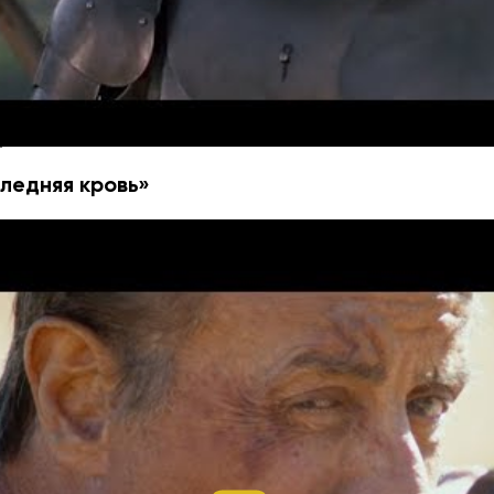
 для тех, кто следит за братством Kingsman. Сейчас
, события которого происходят во время Первой миро
ата стоит ждать третью часть. Точные даты не называ
дели
следняя кровь»