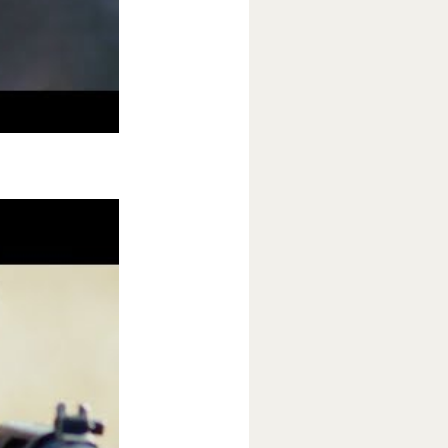
 проходят
вой войны.
ются.