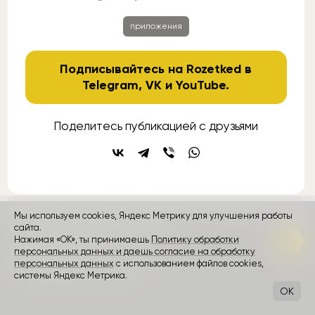
приложения
Подписывайтесь на Rozetked в
Telegram
,
VK
и
YouTube
.
Поделитесь публикацией с друзьями
Мы используем cookies, Яндекс Метрику для улучшения работы
сайта.
контакты
реклама
о проекте
Нажимая «ОК», ты принимаешь
Политику обработки
персональных данных и даешь согласие на обработку
Rozetked © 2026
персональных данных
с использованием файлов cookies,
Пользовательское соглашение
системы Яндекс Метрика.
OK