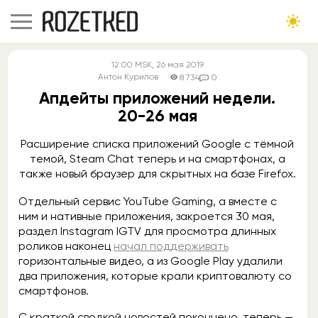
12:00
MSK
, 26 мая 2019
Антон Курилов
8 734
0
Апдейты приложений недели.
20-26 мая
Расширение списка приложений Google с тёмной
темой, Steam Chat теперь и на смартфонах, а
также новый браузер для скрытных на базе Firefox.
Отдельный сервис YouTube Gaming, а вместе с
ним и нативные приложения, закроется 30 мая,
раздел Instagram IGTV для просмотра длинных
роликов наконец
начал поддерживать
горизонтальные видео, а из Google Play удалили
два приложения, которые крали криптовалюту со
смартфонов.
С краткой сводкой новостей покончено, теперь —