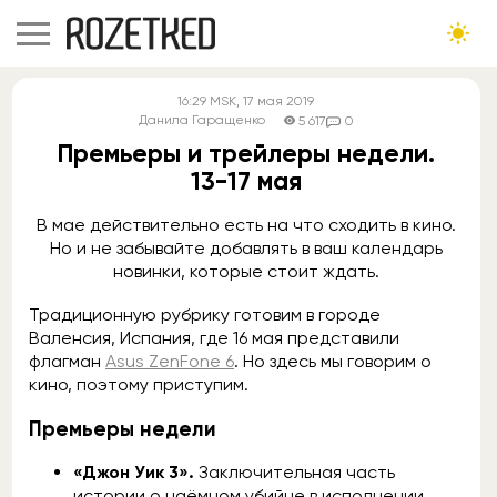
16:29
MSK
, 17 мая 2019
Данила Гаращенко
5 617
0
Премьеры и трейлеры недели.
13-17 мая
В мае действительно есть на что сходить в кино.
Но и не забывайте добавлять в ваш календарь
новинки, которые стоит ждать.
Традиционную рубрику готовим в городе
Валенсия, Испания, где 16 мая представили
флагман
Asus ZenFone 6
. Но здесь мы говорим о
кино, поэтому приступим.
Премьеры недели
«Джон Уик 3».
Заключительная часть
истории о наёмном убийце в исполнении