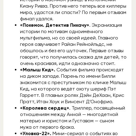
Киану Ривза. Против него теперь все киллеры
мира, удастся ли спасти? По первым отзывам
финал удался.
«Покемон. Детектив Пикачу»
. Экранизация
истории по мотивам одноимённого
мультфильма, но со своей идеей. Главного
героя озвучивает Райан Рейнойльдс, не
обошлось и без его шуточек. Первые отзывы
говорят, что получилась сказка для детей, то
очень красивая, идти однозначно стоит.
«Малыш Кид».
События фильма происходят
на диком западе. Парень по имени Билли
знакомится с преступником по кличке Малыш
Кид, на которого ведёт охоту шериф Пэт
Гарретт. В главных ролях Дэйн ДеХаан, Крис
Пратт, Итан Хоук и Винсент Д’Онофрио.
«Королева сердец»
. Триллер, посвящённый
отношениям между Анной — многодетной
матерью и юристом и Густавом — сыном
мужа от первого брака.
«Уловка-22».
Мини-сериал о событиях во