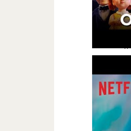
Первый полноце
в центре сюжета
с 20 июня.
«Магазин ед