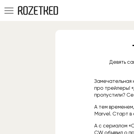
Девять са
Замечательная н
про трейлеры! «
пропустили? Се
А тем временем,
Marvel. Старт в
А с сериалом «
CW объявил о п