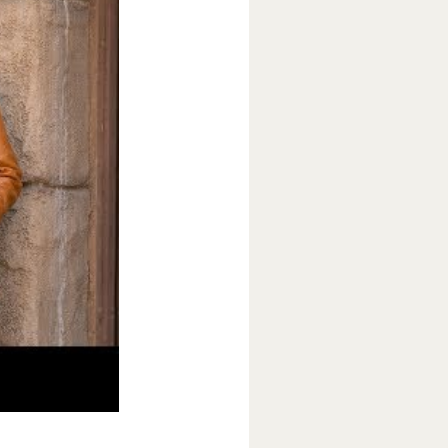
и, Леонардо
пробиться в
 кино с 8