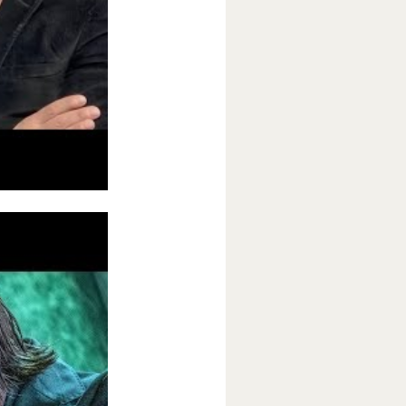
 форме
Disney.