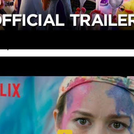
нный трейлер мультфильма о возвращении старых герое
 пластиковая вилка, которую пытается защитить шериф
инорогов»