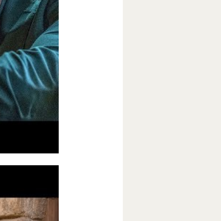
ми. Финальная
рейлере больше