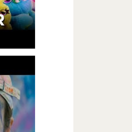
в. В этот раз
 Вуди. В кино