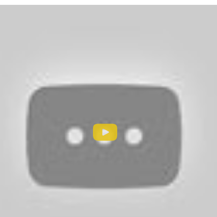
арых героев и новых чудищ. События будут разворачив