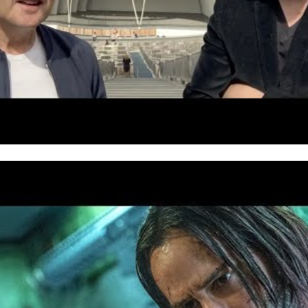
исполнитель роли «Тора» в фильмах Marvel,
в шуточной
л Райана Рейнлодьса и «Дэдпула» с присоединением к 
а сделку по приобретению Fox. К главному!