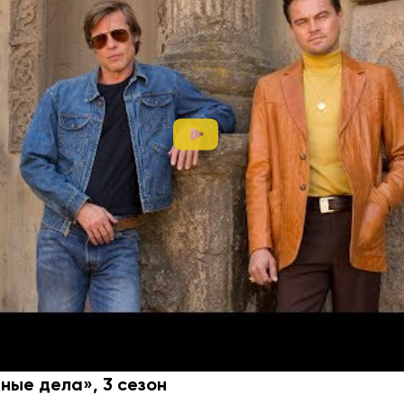
вентина Тарантино с звёздным составом: Марго Робб
 Питт. История об актёре сериала, который пробует 
но. Параллельно с ним тем же занимается его дублёр. В
ные дела», 3 сезон