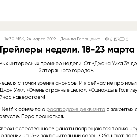
14:30
MSK
, 24 марта 2019
Данила Гаращенко
6 157
0
Трейлеры недели. 18-23 марта
мых интересных премьер недели. От «Джона Уика 3» до
Затерянного города».
еделя с точки зрения анонсов. И я сейчас не про новин
Джон Уик», «Очень странные дела», «Однажды в Голлив
йчас наверстаем!
 Netflix объявила о
распродаже реквизита
с закрытых 
 августе. Пора прощаться.
Сверхъестественное» фанаты попрощаются только чер
родлении на 15-й заключительный сезон. Обещают дост