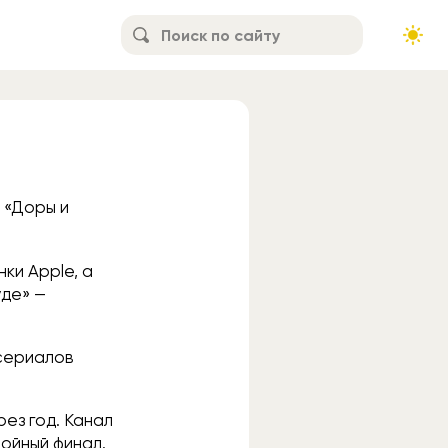
 «Доры и
ки Apple, а
уде» —
сериалов
ез год. Канал
ойный финал.