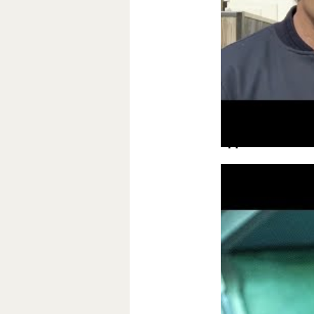
Крис Хемсворт, 
поприветствова
Компания закрыл
«Джон Уик 3»