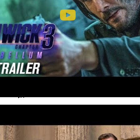
 о наёмном убийце и серия
постеров
с главными героя
й Джон будет снова бороться за выживание. В новом т
ей Холли Берри. Премьера 17 мая.
Голливуде»