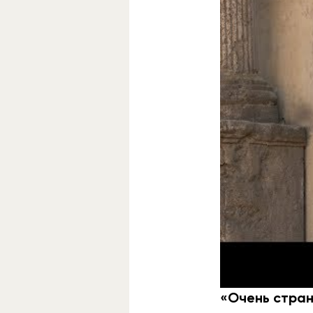
Девятый фильм
К
ДиКаприо и Брэд
мир большого ки
августа.
«Очень стран