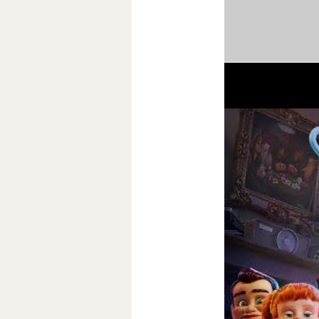
поэтому премье
«История игр